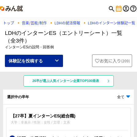
トップ
音楽/芸能/制作
LDHの就活情報
LDHのインターン体験記一覧
LDHのインターンES（エントリーシート）一覧
（全3件）
インターンESの設問・回答例
お気に入り
(
209
)
体験記を投稿する
26卒が選ぶ人気インターン企業TOP100発表
選択中の卒年
全て
【27卒】夏インターンES(総合職)
大学：非表示 / 性別：女性 / 文理：文系