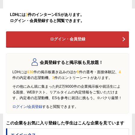
LDHには
3
件のインターンESがあります。
ログイン・会員登録すると閲覧できます。
ログイン・会員登録
会員登録すると掲示板も見放題！
LDHには
630
件の掲示板書き込みのほか
5
件の選考・面接体験記、
4
件の内定者の志望動機、
3
件のエントリーシートがあります。
その他にみん就に集まった約2万9000件の企業掲示板や就活生によ
る面接、WEBテスト、リアルタイムの内定情報をご覧いただけま
す。内定者の志望動機、ESを参考に就活に挑もう。※パクり厳禁！
ログイン/会員登録
すると閲覧できます。
この企業をお気に入り登録した学生はこんな企業を見ています
エイベックス