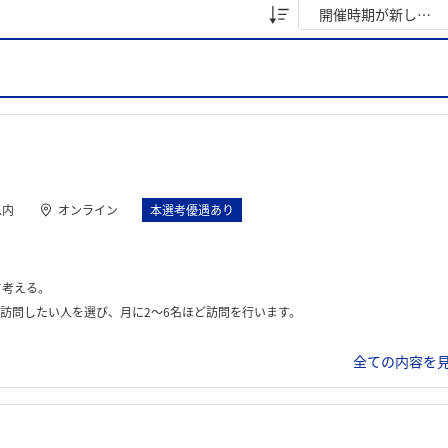
以内
オンライン
本選考優遇あり
て考える。
訪問したい人を選び、月に2～6名ほど訪問を行います。
全ての内容を見