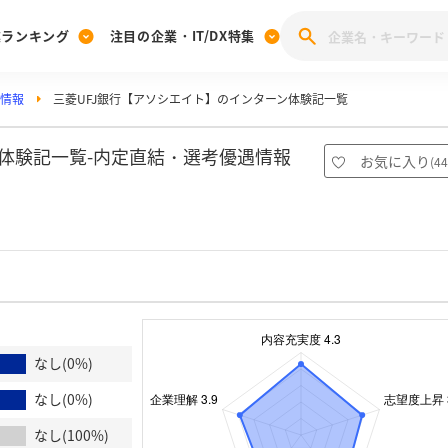
業ランキング
注目の企業・IT/DX特集
活情報
三菱UFJ銀行【アソシエイト】のインターン体験記一覧
注目の企業特集
みんなのIT業界新卒就職人気企業ランキング
みんな
[27卒] 本選考体験記投稿キャンペーン
28卒 注目企業特集
27卒 注目企業特集
みんなのDX企業就職ブランド調査
ン体験記一覧-内定直結・選考優遇情報
お気に入り
(
44
注目のIT・DX企業特集
28卒 IT・DX企業特集
27卒 IT・DX企業特集
28卒
みんなのIT業界新卒就職人気企業ランキング
みんな
企業研究
なし(0%)
なし(0%)
なし(100%)