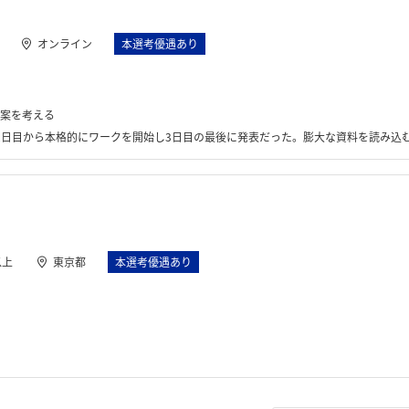
オンライン
本選考優遇あり
案を考える
ークを開始し3日目の最後に発表だった。膨大な資料を読み込む必要があったが、メンターがついてサポートしてくれた
以上
東京都
本選考優遇あり