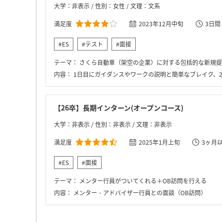
大学：非表示 / 性別：女性 / 文理：文系
満足度
2023年12月中旬
3日間
#ES
#テスト
#面接
テーマ：
さくら自動車（架空の企業）に対する包括的な新規提
内容：
1日目にガイダンスやワークの説明と簡単なブレイク、2日目から本格的にワ
【26卒】長期インターン(オープンコース)
大学：非表示 / 性別：非表示 / 文理：非表示
満足度
2025年1月上旬
3ヶ月
#ES
#面接
テーマ：
メンター行員がついてくれる＋OB訪問を行える
内容：
メンター・アドバイザー行員との面談（OB訪問）