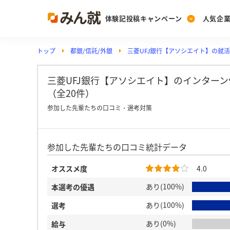
体験記投稿キャンペーン
人気企
トップ
都銀/信託/外銀
三菱UFJ銀行【アソシエイト】の就
Post
Ranking
PickUp
投稿する
ランキングを見る
注目の企業特集
三菱UFJ銀行【アソシエイト】のインター
（全20件）
参加した先輩たちの口コミ・選考対策
Vote
投票する
参加した先輩たちの口コミ統計データ
動画で知ろう！業界・
オススメ度
4.0
あり(100%)
本選考の優遇
あり(100%)
選考
あり(0%)
給与