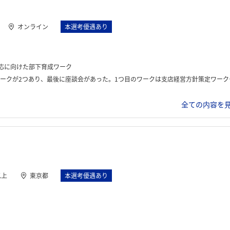
オンライン
本選考優遇あり
対応に向けた部下育成ワーク
め｣と｢守り｣を両立し、客に選ばれる地域ナンバーワン支店になるための方針を策定する。2つ目は部下育成に関するワークだ。部下がミスする場面を想定し、そのときに支店長がとるべきベストな教育方法を議論する。
全ての内容を見
以上
東京都
本選考優遇あり