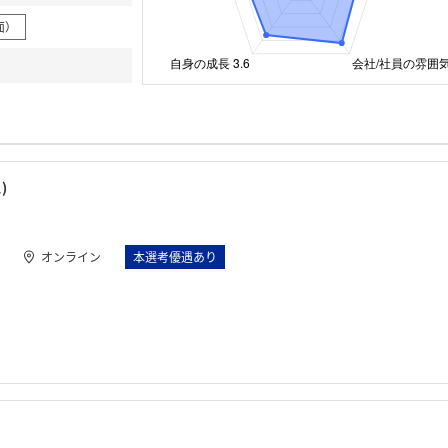
面）
)
オンライン
本選考優遇あり