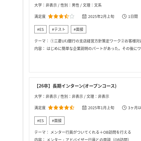
大学：非表示 / 性別：男性 / 文理：文系
満足度
2025年2月上旬
1日間
#ES
#テスト
#面接
テーマ：
①三菱UFJ銀行の支店経営方針策定ワーク②お客様
内容：
はじめに簡単な企業説明のパートがあった。その後にワークが2つあり、最後に座談会があった。1つ目のワークは支店経営方針策定ワークだ。｢攻
【26卒】長期インターン(オープンコース)
大学：非表示 / 性別：非表示 / 文理：非表示
満足度
2025年1月上旬
3ヶ月
#ES
#面接
テーマ：
メンター行員がついてくれる＋OB訪問を行える
内容：
メンター・アドバイザー行員との面談（OB訪問）