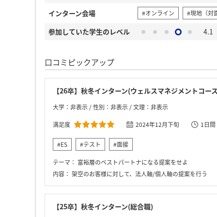
インターン会場
#オンライン
#現地（対
参加していた学生のレベル
4.1
口コミピックアップ
【26卒】秋冬インターン(ウェルスマネジメントコース
大学：非表示 / 性別：非表示 / 文理：非表示
満足度
2024年12月下旬
1日間
#ES
#テスト
#面接
テーマ：
富裕層のベストパートナになる提案をせよ
内容：
架空のお客様に対して、法人軸/個人軸の提案を行う
【25卒】秋冬インターン(総合職)