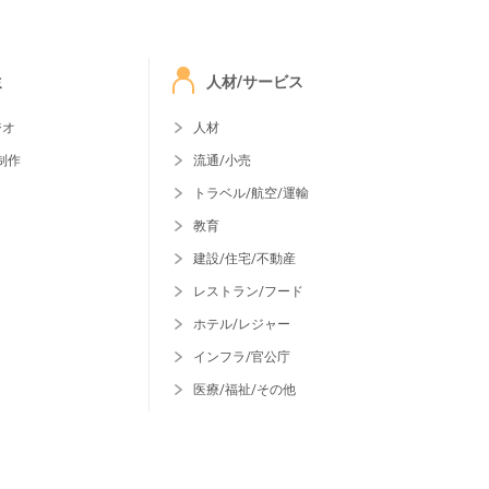
ミ
人材/サービス
ジオ
人材
制作
流通/小売
トラベル/航空/運輸
教育
建設/住宅/不動産
レストラン/フード
ホテル/レジャー
インフラ/官公庁
医療/福祉/その他