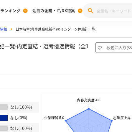
業ランキング
注目の企業・IT/DX特集
活情報
日本航空(客室乗務職新卒)のインターン体験記一覧
注目の企業特集
みんなのIT業界新卒就職人気企業ランキング
みんな
[27卒] 本選考体験記投稿キャンペーン
28卒 注目企業特集
27卒 注目企業特集
みんなのDX企業就職ブランド調査
記一覧-内定直結・選考優遇情報（全1
お気に入り
(
55
注目のIT・DX企業特集
28卒 IT・DX企業特集
27卒 IT・DX企業特集
28卒
みんなのIT業界新卒就職人気企業ランキング
みんな
企業研究
なし(100%)
なし(0%)
なし(100%)