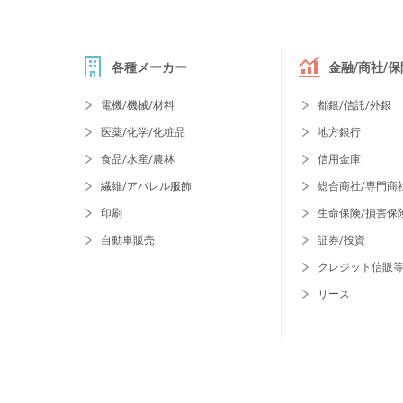
各種メーカー
金融/商社/保
電機/機械/材料
都銀/信託/外銀
医薬/化学/化粧品
地方銀行
食品/水産/農林
信用金庫
繊維/アパレル服飾
総合商社/専門商
印刷
生命保険/損害保
自動車販売
証券/投資
クレジット信販
リース