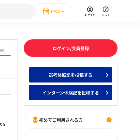
イベント
ログイン
ヘルプ
Event
の新卒就職人気企業ランキング
みんなのインターン人気企業ランキン
直近のイベント一覧
ログイン/会員登録
99
)
もっと見る
 IT・DX現場社員インタビュー
選考体験記を投稿する
の新卒就職人気企業ランキング
みんなのインターン人気企業ランキン
インターン体験記を投稿する
初めてご利用される方