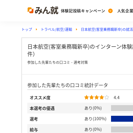
体験記投稿キャンペーン
人気企
トップ
トラベル/航空/運輸
日本航空(客室乗務職新卒)の就
Post
Ranking
PickUp
投稿する
ランキングを見る
注目の企業特集
日本航空(客室乗務職新卒)のインターン体験
件）
参加した先輩たちの口コミ・選考対策
Vote
投票する
参加した先輩たちの口コミ統計データ
動画で知ろう！業界・
オススメ度
4.4
あり(0%)
本選考の優遇
あり(100%)
選考
あり(0%)
給与