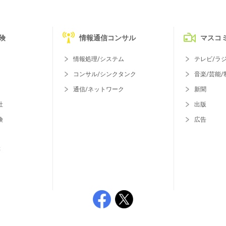
険
情報通信コンサル
マスコ
情報処理/システム
テレビ/ラ
コンサル/シンクタンク
音楽/芸能/
通信/ネットワーク
新聞
社
出版
険
広告
等