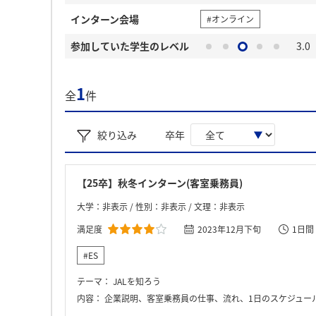
インターン会場
#オンライン
参加していた学生のレベル
3.0
1
全
件
絞り込み
卒年
【25卒】秋冬インターン(客室乗務員)
大学：非表示 / 性別：非表示 / 文理：非表示
満足度
2023年12月下旬
1日間
#ES
テーマ：
JALを知ろう
内容：
企業説明、客室乗務員の仕事、流れ、1日のスケジュー