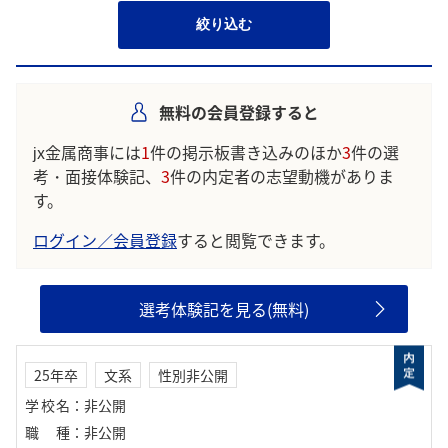
絞り込む
無料の会員登録すると
jx金属商事には
1
件の掲示板書き込みのほか
3
件の選
考・面接体験記、
3
件の内定者の志望動機がありま
す。
ログイン／会員登録
すると閲覧できます。
選考体験記を見る(無料)
25年卒
文系
性別非公開
学校名
：
非公開
職種
：
非公開