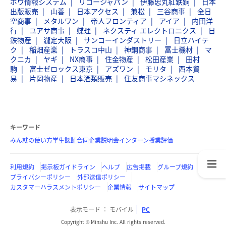
ボウ情報システム
リコージャパン
伊藤忠丸紅鉄鋼
日本
出版販売
山善
日本アクセス
兼松
三谷商事
全日
空商事
メタルワン
帝人フロンティア
アイア
内田洋
行
ユアサ商事
蝶理
ネクスティ エレクトロニクス
日
鉄物産
瀧定大阪
サンコーインダストリー
日立ハイテ
ク
稲畑産業
トラスコ中山
神鋼商事
冨士機材
マ
クニカ
ヤギ
NX商事
住金物産
松田産業
田村
駒
富士ゼロックス東京
アズワン
モリタ
西本貿
易
片岡物産
日本酒類販売
住友商事マシネックス
キーワード
みん就の使い方
学生認証
合同企業説明会
インターン
授業評価
利用規約
掲示板ガイドライン
ヘルプ
広告掲載
グループ規約
プライバシーポリシー
外部送信ポリシー
カスタマーハラスメントポリシー
企業情報
サイトマップ
表示モード
モバイル
PC
Copyright © Minshu Inc. All rights reserved.