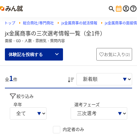
トップ
総合商社/専門商社
jx金属商事の就活情報
jx金属商事の面接
jx金属商事の三次選考情報一覧（全1件）
面接・GD・人数・雰囲気・質問内容
お気に入り
(
2
)
体験記を投稿する
1
全
件
絞り込み
卒年
選考フェーズ
内定者のみ