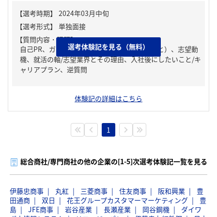
【質問内容・課題】
選考体験記を見る（無料）
自己PR、ガクチカ（学生時代に力を入れたこと）、志望動
機、就活の軸/志望業界とその理由、入社後にしたいこと/キ
ャリアプラン、逆質問
体験記の詳細はこちら
1
総合商社/専門商社の他の企業の[1-5]次選考体験記一覧を見る
伊藤忠商事
丸紅
三菱商事
住友商事
阪和興業
豊
田通商
双日
花王グループカスタマーマーケティング
豊
島
JFE商事
岩谷産業
長瀬産業
岡谷鋼機
ダイワ