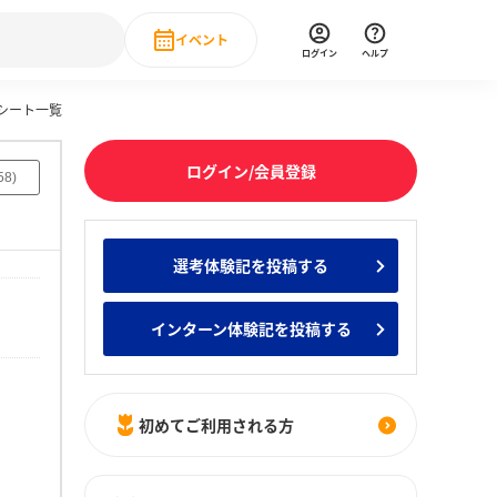
イベント
ログイン
ヘルプ
シート一覧
Event
の新卒就職人気企業ランキング
みんなのインターン人気企業ランキン
直近のイベント一覧
ログイン/会員登録
58
)
もっと見る
 IT・DX現場社員インタビュー
選考体験記を投稿する
の新卒就職人気企業ランキング
みんなのインターン人気企業ランキン
インターン体験記を投稿する
初めてご利用される方