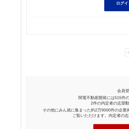
会員
関電不動産開発には
515
件
2
件の内定者の志望
その他にみん就に集まった約2万9000件の企
ご覧いただけます。内定者の志