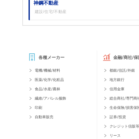
神鋼不動産
建設/住宅/不動産
各種メーカー
金融/商社/保
電機/機械/材料
都銀/信託/外銀
医薬/化学/化粧品
地方銀行
食品/水産/農林
信用金庫
繊維/アパレル服飾
総合商社/専門商
印刷
生命保険/損害保
自動車販売
証券/投資
クレジット信販
リース