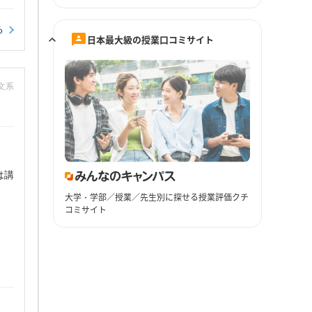
る
日本最大級の授業口コミサイト
：文系
は講
大学・学部／授業／先生別に探せる授業評価クチ
コミサイト