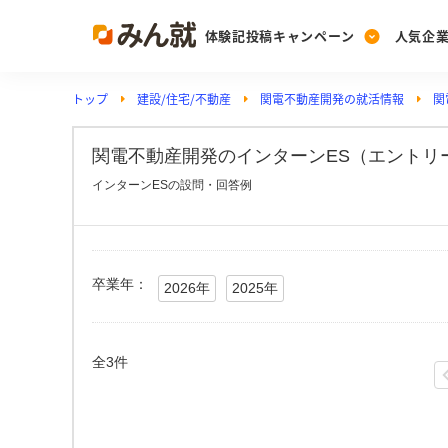
体験記投稿キャンペーン
人気企
トップ
建設/住宅/不動産
関電不動産開発の就活情報
関
Post
Ranking
PickUp
投稿する
ランキングを見る
注目の企業特集
関電不動産開発のインターンES（エントリ
インターンESの設問・回答例
Vote
投票する
動画で知ろう！業界・
卒業年：
2026年
2025年
全3件