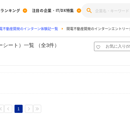
業ランキング
注目の企業・IT/DX特集
電不動産開発のインターン体験記一覧
関電不動産開発のインターンエントリー
注目の企業特集
みんなのIT業界新卒就職人気企業ランキング
みんな
[27卒] 本選考体験記投稿キャンペーン
28卒 注目企業特集
27卒 注目企業特集
みんなのDX企業就職ブランド調査
ーシート）一覧 （全3件）
お気に入り
(
5
注目のIT・DX企業特集
28卒 IT・DX企業特集
27卒 IT・DX企業特集
28卒
みんなのIT業界新卒就職人気企業ランキング
みんな
企業研究
1