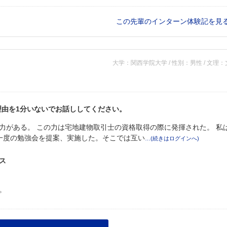
この先輩のインターン体験記を見
大学：関西学院大学 / 性別：男性 / 文理
理由を1分いないでお話ししてください。
力がある。 この力は宅地建物取引士の資格取得の際に発揮された。 私
一度の勉強会を提案、実施した。そこでは互い
ス
。