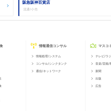
阪急阪神百貨店
流通/小売
険
情報通信コンサル
マスコ
情報処理/システム
テレビ/ラ
コンサル/シンクタンク
音楽/芸能/
通信/ネットワーク
新聞
社
出版
険
広告
等