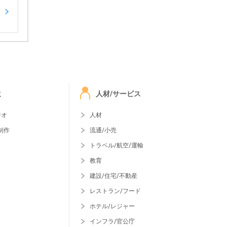
ミ
人材/サービス
ジオ
人材
制作
流通/小売
トラベル/航空/運輸
教育
建設/住宅/不動産
レストラン/フード
ホテル/レジャー
インフラ/官公庁