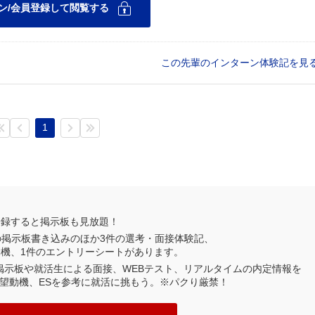
この先輩のインターン体験記を見
1
登録すると掲示板も見放題！
の掲示板書き込みのほか
3
件の選考・面接体験記、
動機、
1
件のエントリーシートがあります。
業掲示板や就活生による面接、WEBテスト、リアルタイムの内定情報を
望動機、ESを参考に就活に挑もう。※パクり厳禁！