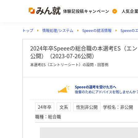
体験記投稿キャンペーン
人気企
トップ
情報処理/システム
Speeeの就活情報
Speee
Post
Ranking
PickUp
投稿する
ランキングを見る
注目の企業特集
2024年卒Speeeの総合職の本選考ES（
公開）（2023-07-26公開）
本選考ES（エントリーシート）の設問・回答例
Vote
投票する
Speeeの選考を受けた方へ
動画で知ろう！業界・
後輩のためにアドバイスを残しませんか？
24年卒
文系
性別非公開
学校名
：
非公開
職種
：
総合職