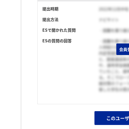
提出時期
2022年12月中旬
提出方法
ナビサイト
ESで聞かれた質問
・困難を乗り越
ESの質問の回答
・困難を乗り越
人材紹介会社の
会員
内定受諾目標2
と、面接通過率
や、選考参加者
ていたこと、選
る。そこでロー
接対策のフォー
客した学生の質
このユー