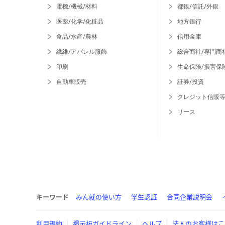
電機/機械/材料
都銀/信託/外銀
医薬/化学/化粧品
地方銀行
食品/水産/農林
信用金庫
繊維/アパレル服飾
総合商社/専門商
印刷
生命保険/損害保
自動車販売
証券/投資
クレジット信販
リース
キーワード
みん就の使い方
学生認証
合同企業説明会
利用規約
掲示板ガイドライン
ヘルプ
法人のお客様はこ