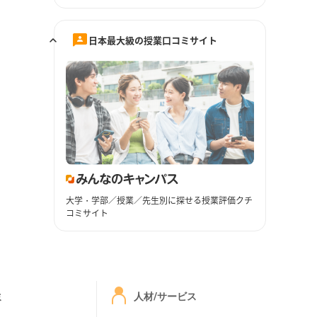
日本最大級の授業口コミサイト
大学・学部／授業／先生別に探せる授業評価クチ
コミサイト
ミ
人材/サービス