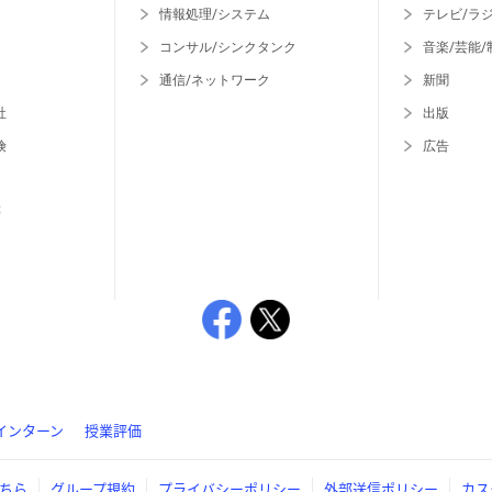
情報処理/システム
テレビ/ラ
コンサル/シンクタンク
音楽/芸能/
通信/ネットワーク
新聞
社
出版
険
広告
等
インターン
授業評価
ちら
グループ規約
プライバシーポリシー
外部送信ポリシー
カス