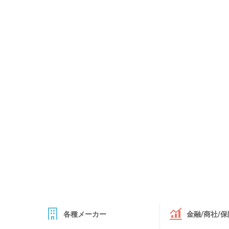
各種メーカー
金融/商社/保