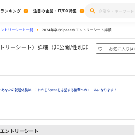
業ランキング
注目の企業・IT/DX特集
のエントリーシート一覧
2024年卒のSpeeeのエントリーシート詳細
注目の企業特集
みんなのIT業界新卒就職人気企業ランキング
みんな
[27卒] 本選考体験記投稿キャンペーン
28卒 注目企業特集
27卒 注目企業特集
みんなのDX企業就職ブランド調査
エントリーシート）詳細（非公開/性別非
お気に入り
(
4
注目のIT・DX企業特集
28卒 IT・DX企業特集
27卒 IT・DX企業特集
28卒
みんなのIT業界新卒就職人気企業ランキング
みんな
企業研究
あなたの就活体験は、これからSpeeeを志望する後輩へのエールになります！
エントリーシート