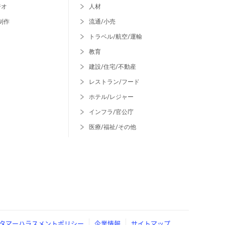
ジオ
人材
制作
流通/小売
トラベル/航空/運輸
教育
建設/住宅/不動産
レストラン/フード
ホテル/レジャー
インフラ/官公庁
医療/福祉/その他
タマーハラスメントポリシー
企業情報
サイトマップ