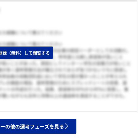
えた経験について教えてください
えた経験について教えてください
長期インターンで大手財閥系SI企業の統括リーダーとしての活動だ。
登録（無料）して閲覧する
5を達成するための課題として、昨年度と比較し辞退率が高いこと
が低いことがあった。原因としてインターン学生の営業力が低いこと
数が多く選考管理方法が確立されておらず気づかないうちに辞退し
考参加者の母集団形成において学生の質が悪かったことが考えられ
プレの頻度の増加、選考管理のためにスプレッドシートの改善、面
マットの作成を行った。結果、辞退率を60％から40％に改善し、集
が悪いながらも去年と同等以上の通過率を達成することができた。
ザーの他の選考フェーズを見る