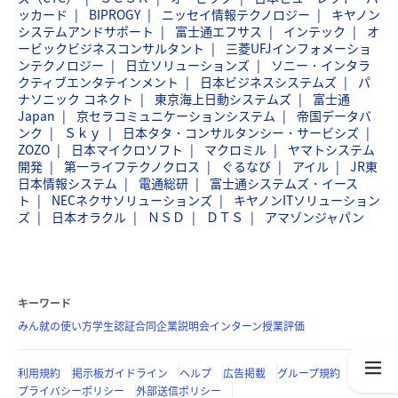
ッカード
BIPROGY
ニッセイ情報テクノロジー
キヤノン
システムアンドサポート
富士通エフサス
インテック
オ
ービックビジネスコンサルタント
三菱UFJインフォメーショ
ンテクノロジー
日立ソリューションズ
ソニー・インタラ
クティブエンタテインメント
日本ビジネスシステムズ
パ
ナソニック コネクト
東京海上日動システムズ
富士通
Japan
京セラコミュニケーションシステム
帝国データバ
ンク
Ｓｋｙ
日本タタ・コンサルタンシー・サービシズ
ZOZO
日本マイクロソフト
マクロミル
ヤマトシステム
開発
第一ライフテクノクロス
ぐるなび
アイル
JR東
日本情報システム
電通総研
富士通システムズ・イース
ト
NECネクサソリューションズ
キヤノンITソリューション
ズ
日本オラクル
ＮＳＤ
ＤＴＳ
アマゾンジャパン
キーワード
みん就の使い方
学生認証
合同企業説明会
インターン
授業評価
利用規約
掲示板ガイドライン
ヘルプ
広告掲載
グループ規約
プライバシーポリシー
外部送信ポリシー