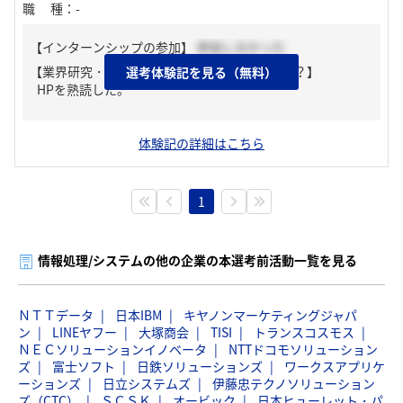
職種
：
-
【インターンシップの参加】
参加しなかった
【業界研究・企業研究はどんな風にしましたか？】
選考体験記を見る（無料）
HPを熟読した。
体験記の詳細はこちら
1
情報処理/システムの他の企業の本選考前活動一覧を見る
ＮＴＴデータ
日本IBM
キヤノンマーケティングジャパ
ン
LINEヤフー
大塚商会
TISI
トランスコスモス
ＮＥＣソリューションイノベータ
NTTドコモソリューション
ズ
富士ソフト
日鉄ソリューションズ
ワークスアプリケ
ーションズ
日立システムズ
伊藤忠テクノソリューション
ズ（CTC）
ＳＣＳＫ
オービック
日本ヒューレット・パ