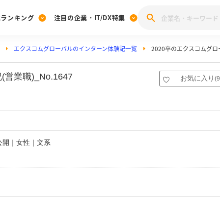
業ランキング
注目の企業・IT/DX特集
エクスコムグローバルのインターン体験記一覧
2020卒のエクスコムグ
注目の企業特集
みんなのIT業界新卒就職人気企業ランキング
みんな
[27卒] 本選考体験記投稿キャンペーン
28卒 注目企業特集
27卒 注目企業特集
みんなのDX企業就職ブランド調査
職)_No.1647
お気に入り
(
9
注目のIT・DX企業特集
28卒 IT・DX企業特集
27卒 IT・DX企業特集
28卒
みんなのIT業界新卒就職人気企業ランキング
みんな
企業研究
非公開｜女性｜文系