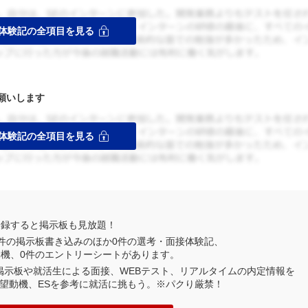
願いします
登録すると掲示板も見放題！
件の掲示板書き込みのほか
0
件の選考・面接体験記、
動機、
0
件のエントリーシートがあります。
業掲示板や就活生による面接、WEBテスト、リアルタイムの内定情報を
望動機、ESを参考に就活に挑もう。※パクり厳禁！