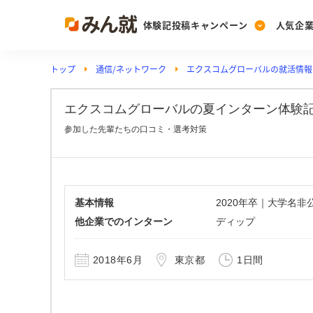
体験記投稿キャンペーン
人気企
トップ
通信/ネットワーク
エクスコムグローバルの就活情報
Post
Ranking
PickUp
投稿する
ランキングを見る
注目の企業特集
エクスコムグローバルの夏インターン体験記(営業
参加した先輩たちの口コミ・選考対策
Vote
投票する
動画で知ろう！業界・
基本情報
2020年卒｜大学名
他企業でのインターン
ディップ
2018年6月
東京都
1日間