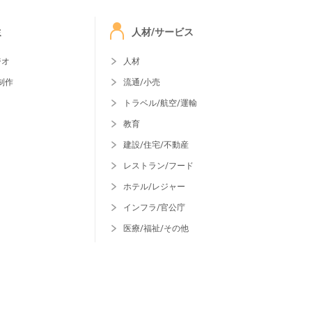
ミ
人材/サービス
ジオ
人材
制作
流通/小売
トラベル/航空/運輸
教育
建設/住宅/不動産
レストラン/フード
ホテル/レジャー
インフラ/官公庁
医療/福祉/その他