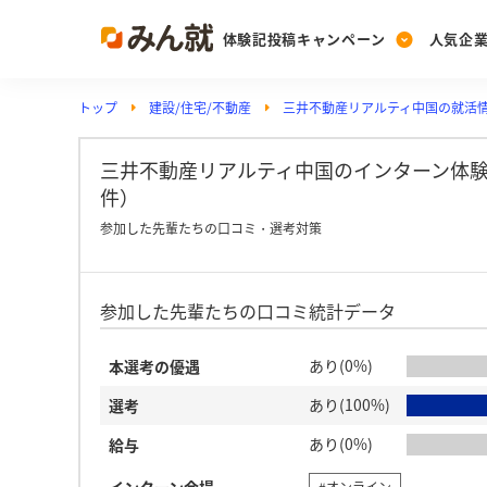
体験記投稿キャンペーン
人気企
トップ
建設/住宅/不動産
三井不動産リアルティ中国の就活
Post
Ranking
PickUp
投稿する
ランキングを見る
注目の企業特集
三井不動産リアルティ中国のインターン体験
件）
参加した先輩たちの口コミ・選考対策
Vote
投票する
参加した先輩たちの口コミ統計データ
動画で知ろう！業界・
あり(0%)
本選考の優遇
あり(100%)
選考
あり(0%)
給与
インターン会場