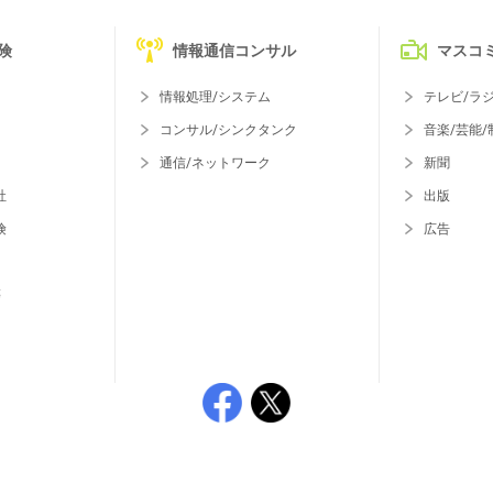
険
情報通信コンサル
マスコ
情報処理/システム
テレビ/ラ
コンサル/シンクタンク
音楽/芸能/
通信/ネットワーク
新聞
社
出版
険
広告
等