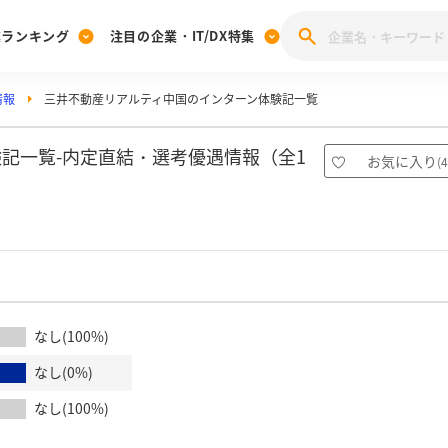
業ランキング
注目の企業・IT/DX特集
情報
三井不動産リアルティ中国のインターン体験記一覧
注目の企業特集
みんなのIT業界新卒就職人気企業ランキング
みんな
[27卒] 本選考体験記投稿キャンペーン
28卒 注目企業特集
27卒 注目企業特集
みんなのDX企業就職ブランド調査
記一覧-内定直結・選考優遇情報（全1
お気に入り
(
4
注目のIT・DX企業特集
28卒 IT・DX企業特集
27卒 IT・DX企業特集
28卒
みんなのIT業界新卒就職人気企業ランキング
みんな
企業研究
なし(100%)
なし(0%)
なし(100%)