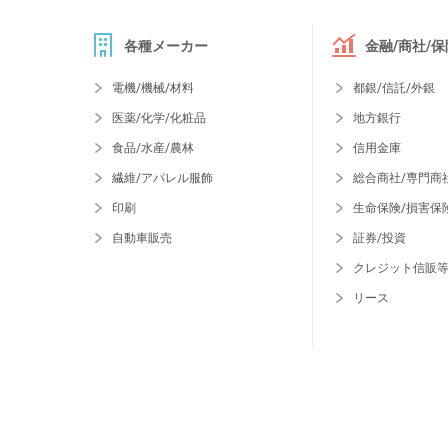
各種メーカー
金融/商社/保
電機/機械/材料
都銀/信託/外銀
医薬/化学/化粧品
地方銀行
食品/水産/農林
信用金庫
繊維/アパレル服飾
総合商社/専門商
印刷
生命保険/損害保
自動車販売
証券/投資
クレジット信販
リース