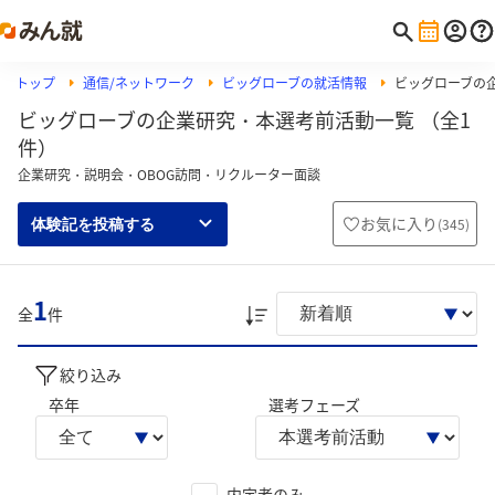
トップ
通信/ネットワーク
ビッグローブの就活情報
ビッグローブの
ビッグローブの企業研究・本選考前活動一覧 （全1
件）
企業研究・説明会・OBOG訪問・リクルーター面談
お気に入り
(
345
)
体験記を投稿する
1
全
件
絞り込み
卒年
選考フェーズ
内定者のみ