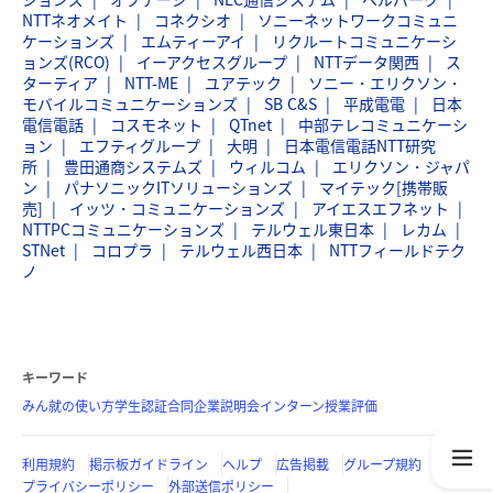
NTTネオメイト
コネクシオ
ソニーネットワークコミュニ
ケーションズ
エムティーアイ
リクルートコミュニケーシ
ョンズ(RCO)
イーアクセスグループ
NTTデータ関西
ス
ターティア
NTT-ME
ユアテック
ソニー・エリクソン・
モバイルコミュニケーションズ
SB C&S
平成電電
日本
電信電話
コスモネット
QTnet
中部テレコミュニケーシ
ョン
エフティグループ
大明
日本電信電話NTT研究
所
豊田通商システムズ
ウィルコム
エリクソン・ジャパ
ン
パナソニックITソリューションズ
マイテック[携帯販
売]
イッツ・コミュニケーションズ
アイエスエフネット
NTTPCコミュニケーションズ
テルウェル東日本
レカム
STNet
コロプラ
テルウェル西日本
NTTフィールドテク
ノ
キーワード
みん就の使い方
学生認証
合同企業説明会
インターン
授業評価
利用規約
掲示板ガイドライン
ヘルプ
広告掲載
グループ規約
プライバシーポリシー
外部送信ポリシー