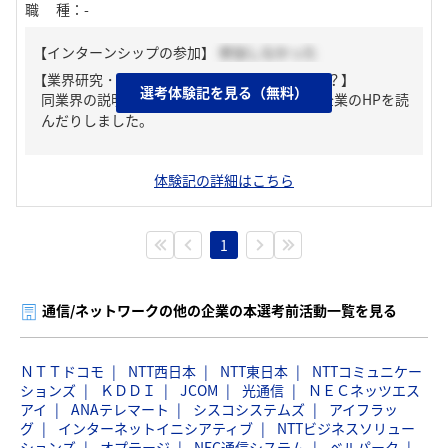
職種
：
-
【インターンシップの参加】
参加しなかった
【業界研究・企業研究はどんな風にしましたか？】
選考体験記を見る（無料）
同業界の説明会などにたくさん参加したり、企業のHPを読
んだりしました。
体験記の詳細はこちら
1
通信/ネットワークの他の企業の本選考前活動一覧を見る
ＮＴＴドコモ
NTT西日本
NTT東日本
NTTコミュニケー
ションズ
ＫＤＤＩ
JCOM
光通信
ＮＥＣネッツエス
アイ
ANAテレマート
シスコシステムズ
アイフラッ
グ
インターネットイニシアティブ
NTTビジネスソリュー
ションズ
オプテージ
NEC通信システム
ベルパーク