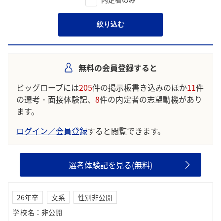
絞り込む
無料の会員登録すると
ビッグローブには
205
件の掲示板書き込みのほか
11
件
の選考・面接体験記、
8
件の内定者の志望動機があり
ます。
ログイン／会員登録
すると閲覧できます。
選考体験記を見る(無料)
26年卒
文系
性別非公開
学校名
：
非公開