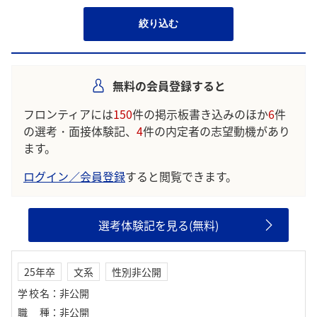
絞り込む
無料の会員登録すると
フロンティアには
150
件の掲示板書き込みのほか
6
件
の選考・面接体験記、
4
件の内定者の志望動機があり
ます。
ログイン／会員登録
すると閲覧できます。
選考体験記を見る(無料)
25年卒
文系
性別非公開
学校名
：
非公開
職種
：
非公開