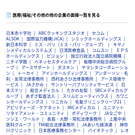
医療/福祉/その他の他の企業の面接一覧を見る
日本赤十字社
ABCクッキングスタジオ
セコム
ALSOK
国際協力機構[JICA]
シミックホールディングス
新日本科学
ミス・パリ（ミス・パリ・グループ）
キヤノ
ンメディカルシステムズ
日清医療食品
コムスン
ＥＰＳ
ホールディングス
ピジョン
独立行政法人国立病院機構
ニチイ学館
ベネッセスタイルケア
板橋中央総合病院グル
ープ
アースサポート
ダスキン
ヤマシタコーポレーショ
ン
トーカイ
アインホールディングス
アンダーソン・毛
利・友常法律事務所
西村あさひ法律事務所
アース環境サ
ービス
JAさがみ
サントリーパブリシティサービス
日
本ステリ
総合メディカル
たかの友梨
SBCメディカルグ
ループ
あずさ監査法人
スリムビューティハウス
カワニ
シホールディングス
リニカル
毛髪クリニックリーブ21
アビリティーズ・ケアネット
MICメディカル
ユニマット
リタイアメント・コミュニティ
ボディワーク
JAなごや
ソシエ・ワールド
長島・大野・常松法律事務所
上尾中央
医科グループ
TMI総合法律事務所
JAあいち経済連
神奈
川クリニック
日本医療事務センター
バイオテック
レオ