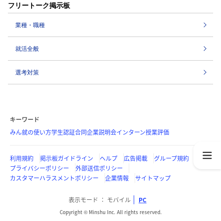
フリートーク掲示板
業種・職種
就活全般
選考対策
キーワード
みん就の使い方
学生認証
合同企業説明会
インターン
授業評価
利用規約
掲示板ガイドライン
ヘルプ
広告掲載
グループ規約
プライバシーポリシー
外部送信ポリシー
カスタマーハラスメントポリシー
企業情報
サイトマップ
表示モード
モバイル
PC
Copyright © Minshu Inc. All rights reserved.