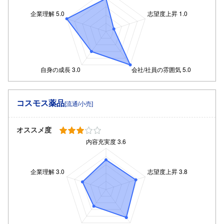
コスモス薬品
[流通/小売]
オススメ度