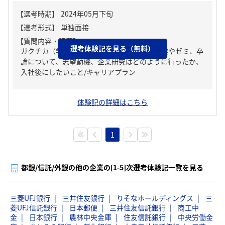
【質問内容・課題】
選考体験記を見る（無料）
ガクチカ（学生時代に力を入れたこと）、授業やゼミ、卒
論について、志望動機、企業研究はどのように行ったか、
入社後にしたいこと/キャリアプラン
体験記の詳細はこちら
1
都銀/信託/外銀の他の企業の[1-5]次選考体験記一覧を見る
三菱UFJ銀行
三井住友銀行
りそなホールディングス
三
菱UFJ信託銀行
日本郵便
三井住友信託銀行
商工中
金
日本銀行
農林中央金庫
住友信託銀行
中央労働金