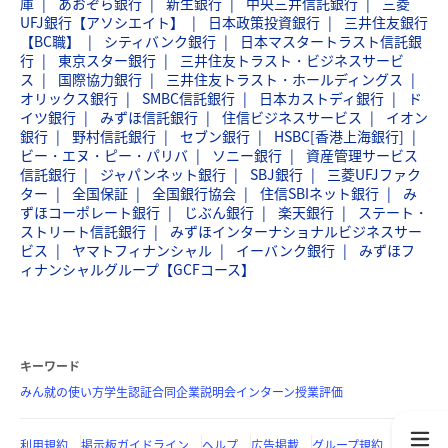
庫
あおぞら銀行
新生銀行
中央三井信託銀行
三菱
UFJ銀行【アソシエイト】
日本政策投資銀行
三井住友銀行
【BC職】
シティバンク銀行
日本マスタートラスト信託銀
行
東京スター銀行
三井住友トラスト・ビジネスサービ
ス
国際協力銀行
三井住友トラスト・ホールディングス
オリックス銀行
SMBC信託銀行
日本カストディ銀行
ド
イツ銀行
みずほ信託銀行
住信ビジネスサービス
イオン
銀行
野村信託銀行
セブン銀行
HSBC[香港上海銀行]
ビー・エヌ・ピー・パリバ
ソニー銀行
資産管理サービス
信託銀行
ジャパンネット銀行
SBJ銀行
三菱UFJファク
ター
全国保証
全国銀行協会
住信SBIネット銀行
み
ずほコーポレート銀行
じぶん銀行
楽天銀行
ステート・
ストリート信託銀行
みずほインターナショナルビジネスサー
ビス
ヤマトフィナンシャル
イーバンク銀行
みずほフ
ィナンシャルグループ【GCFコース】
キーワード
みん就の使い方
学生認証
合同企業説明会
インターン
授業評価
利用規約
掲示板ガイドライン
ヘルプ
広告掲載
グループ規約