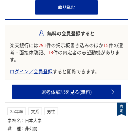
絞り込む
無料の会員登録すると
楽天銀行には
291
件の掲示板書き込みのほか
15
件の選
考・面接体験記、
13
件の内定者の志望動機がありま
す。
ログイン／会員登録
すると閲覧できます。
選考体験記を見る(無料)
25年卒
文系
男性
学校名
：
日本大学
職種
：
非公開