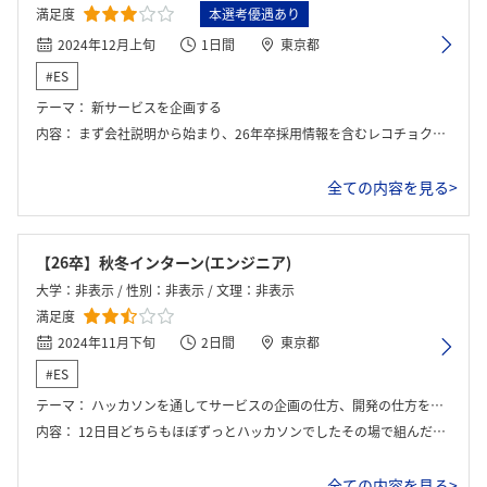
満足度
本選考優遇あり
2024年12月上旬
1日間
東京都
#ES
テーマ：
新サービスを企画する
内容：
まず会社説明から始まり、26年卒採用情報を含むレコチョクの事業概要が共有されました。社員から最新サービスの立ち上げ秘話を聞き、実際にそのサービスを体験する機会が提供されました。その後、「音楽 × ○○」をテーマに、グループに分かれて新サービス企画のアイディエーションと具体的な企画立案を行いました。
全ての内容を見る>
【26卒】秋冬インターン(エンジニア)
大学：非表示 / 性別：非表示 / 文理：非表示
満足度
2024年11月下旬
2日間
東京都
#ES
テーマ：
ハッカソンを通してサービスの企画の仕方、開発の仕方を学びつつ、現役エンジニアやレコチョクの雰囲気も知ることができます。
内容：
12日目どちらもほぼずっとハッカソンでしたその場で組んだチームでwebアプリの開発を行いました
全ての内容を見る>