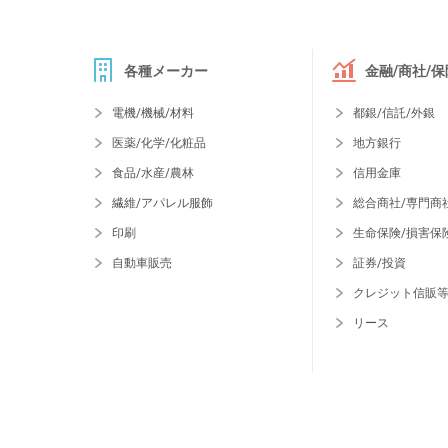
各種メーカー
金融/商社/保
電機/機械/材料
都銀/信託/外銀
医薬/化学/化粧品
地方銀行
食品/水産/農林
信用金庫
繊維/アパレル服飾
総合商社/専門商
印刷
生命保険/損害保
自動車販売
証券/投資
クレジット信販
リース