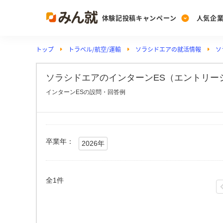
体験記投稿キャンペーン
人気企
トップ
トラベル/航空/運輸
ソラシドエアの就活情報
ソ
Post
Ranking
PickUp
投稿する
ランキングを見る
注目の企業特集
ソラシドエアのインターンES（エントリー
インターンESの設問・回答例
Vote
投票する
動画で知ろう！業界・
卒業年：
2026年
全1件