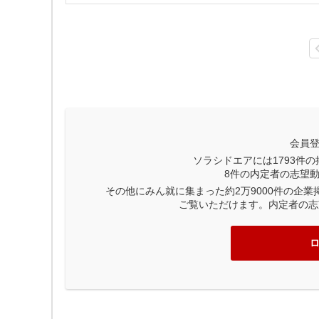
会員
ソラシドエアには
1793
件の
8
件の内定者の志望
その他にみん就に集まった約2万9000件の企
ご覧いただけます。内定者の志