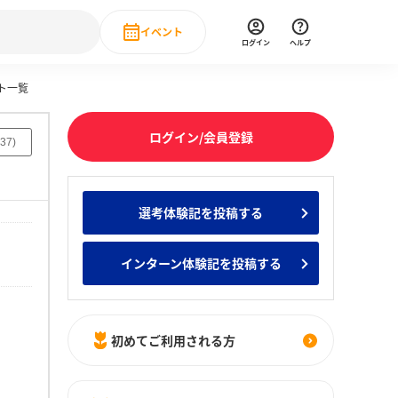
イベント
ログイン
ヘルプ
ト一覧
Event
の新卒就職人気企業ランキング
みんなのインターン人気企業ランキン
直近のイベント一覧
ログイン/会員登録
37
)
もっと見る
 IT・DX現場社員インタビュー
選考体験記を投稿する
の新卒就職人気企業ランキング
みんなのインターン人気企業ランキン
インターン体験記を投稿する
初めてご利用される方