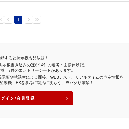
1
登録すると掲示板も見放題！
掲示板書き込みのほか
14
件の選考・面接体験記、
動機、
7
件のエントリーシートがあります。
業掲示板や就活生による面接、WEBテスト、リアルタイムの内定情報を
望動機、ESを参考に就活に挑もう。※パクり厳禁！
ログイン/会員登録