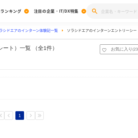
業ランキング
注目の企業・IT/DX特集
ラシドエアのインターン体験記一覧
ソラシドエアのインターンエントリーシー
注目の企業特集
みんなのIT業界新卒就職人気企業ランキング
みんな
[27卒] 本選考体験記投稿キャンペーン
28卒 注目企業特集
27卒 注目企業特集
みんなのDX企業就職ブランド調査
シート）一覧 （全1件）
お気に入り
(
23
注目のIT・DX企業特集
28卒 IT・DX企業特集
27卒 IT・DX企業特集
28卒
みんなのIT業界新卒就職人気企業ランキング
みんな
企業研究
1