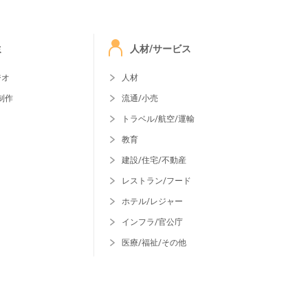
ミ
人材/サービス
ジオ
人材
制作
流通/小売
トラベル/航空/運輸
教育
建設/住宅/不動産
レストラン/フード
ホテル/レジャー
インフラ/官公庁
医療/福祉/その他