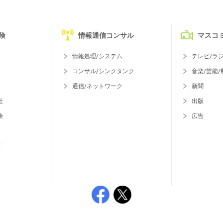
険
情報通信コンサル
マスコ
情報処理/システム
テレビ/ラ
コンサル/シンクタンク
音楽/芸能/
通信/ネットワーク
新聞
社
出版
険
広告
等