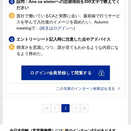
設問：Ana ca wieterへの志望理由を300文字で教えてく
ださい
貴社で働いているCAと実際に会い、最前線で行うサービ
スを学んで入社後のイメージを固めたい。Autumn
meetingで
エントリーシート記入時に注意した点やアドバイス
簡潔さを意識しつつ、誰が見てもわかるような内容にな
るよう努めた。
この先輩のインターン体験記を見る
1
全日本空輸（客室乗務職）には
1
件のインターンESがあります。