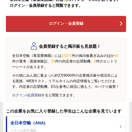
ログイン・会員登録すると閲覧できます。
ログイン・会員登録
会員登録すると掲示板も見放題！
全日本空輸（客室乗務職）には
15371
件の掲示板書き込みのほか
42
件の選考・面接体験記、
35
件の内定者の志望動機、
6
件のエントリ
ーシートがあります。
その他にみん就に集まった約2万9000件の企業掲示板や就活生によ
る面接、WEBテスト、リアルタイムの内定情報をご覧いただけま
す。内定者の志望動機、ESを参考に就活に挑もう。※パクり厳禁！
ログイン/会員登録
すると閲覧できます。
この企業をお気に入り登録した学生はこんな企業を見ています
全日本空輸（ANA)
トラベル/航空/運輸