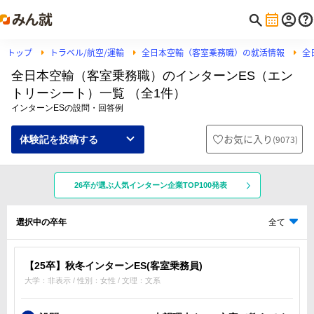
トップ
トラベル/航空/運輸
全日本空輸（客室乗務職）の就活情報
全
全日本空輸（客室乗務職）のインターンES（エン
トリーシート）一覧 （全1件）
インターンESの設問・回答例
お気に入り
(
9073
)
体験記を投稿する
26卒が選ぶ人気インターン企業TOP100発表
選択中の卒年
全て
【25卒】秋冬インターンES(客室乗務員)
大学：非表示 / 性別：女性 / 文理：文系