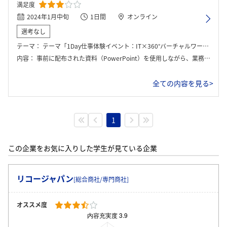
満足度
2024年1月中旬
1日間
オンライン
選考なし
テーマ：
テーマ「1Day仕事体験イベント：IT×360°バーチャルワークフロー体験」
内容：
事前に配布された資料（PowerPoint）を使用しながら、業務内容についての説明とグループワークを行った。 事前にインストールしたソフトを使い、ＰＣ内の3Ｄ空間を見ながら説明を受けた。
全ての内容を見る>
1
この企業をお気に入りした学生が見ている企業
リコージャパン
[総合商社/専門商社]
オススメ度