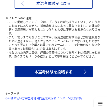
本選考体験記に戻る
サイトからのご注意
ここに掲載しているデータは、「こうすれば必ずうまくいく」という類
のものではありません。採用過程は人によって異なりますし、方針の変
更や採用担当者が変わることで前年と大幅に変更される場合もありえま
す。
また、言うまでもないことですが、採用過程に対する感じ方は主観的な
ものに過ぎません。他人が誉めているからといってかならずしもあなた
にとって望ましい企業とは言い切れませんし、ここで評価の高くない企
業であっても素晴らしい企業はあるはずです。
掲載された内容の真偽、評価の信頼性について当サイトは保証しかねま
す。あくまでも「一つの結果」として参考程度にとどめてください。
本選考体験を投稿する
キーワード
みん就の使い方
学生認証
合同企業説明会
インターン
授業評価