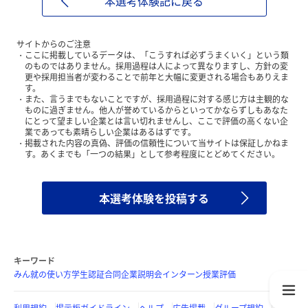
本選考体験記に戻る
サイトからのご注意
ここに掲載しているデータは、「こうすれば必ずうまくいく」という類
のものではありません。採用過程は人によって異なりますし、方針の変
更や採用担当者が変わることで前年と大幅に変更される場合もありえま
す。
また、言うまでもないことですが、採用過程に対する感じ方は主観的な
ものに過ぎません。他人が誉めているからといってかならずしもあなた
にとって望ましい企業とは言い切れませんし、ここで評価の高くない企
業であっても素晴らしい企業はあるはずです。
掲載された内容の真偽、評価の信頼性について当サイトは保証しかねま
す。あくまでも「一つの結果」として参考程度にとどめてください。
本選考体験を投稿する
キーワード
みん就の使い方
学生認証
合同企業説明会
インターン
授業評価