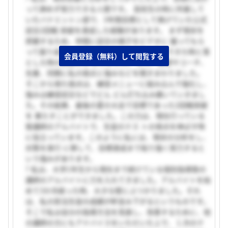
って諦めず努力できる人間です。 高校生の時に所属して
いたバドミントン部で、3年間目標として掲げていた公式
試合2回戦 突破を達成した経験があります。 まず現状を
把握するため、仲間に試合の様子をビデオに 撮ってもら
って振り返るようにしました。そして、得点できた時と落
会員登録（無料）して閲覧する
とした時の原因を分 析しました。 また、監督やコーチ、
先輩、同期に私の弱点と強みなどを聞きまわりました。
そこから得た弱点は、練習メニューに組み込んで強化し、
強みは練習試合などでどん どん打ち込み磨いていきまし
た。その結果、最後の夏の大会で目標であった2回戦突破
を 果たすことができました。この力は、現在行っている
塾講師のアルバイトで、生徒のテス トの得点を伸ばす時
に役立っています。このように私には、現状の分析をし、
対策を実行 に移して、目標達成まで粘り強く努力すると
いう強みがあります。
? 私は、大学1年生から現在まで続けている個別指導塾の
講師のアルバイトに力を入れてきました。アルバイトを始
めて3か月経った時、大きな壁にぶつかりました。それ
は、私の担当生徒の成績が軒並み下がるというものです。
そこで私は自分の指導方法を見直し、改善するために、他
の講師の方にもアドバイスをいただいた上で、 1.次のテ