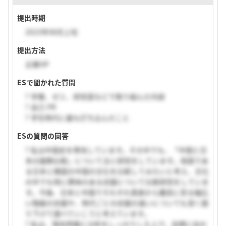
提出時期
2023年08月上旬
提出方法
企業HP
ESで聞かれた質問
? 学業、ゼミ、研究室などで取り組んだ内容
? 自己 PR
? 学生時代に最も打ち込んだこと
ESの質問の回答
? 私は中国史を専攻しています。その中でも、「中国と日
本の服飾比較」について主に研究をしています。母国であ
る日本と隣国の中国の文化を比較してみたいと考え、文化
の中でも特に興味のある衣服について比較研究をしていま
す。今後、日本と中国でそれぞれ貴族から農民に至る幅広
い階級の衣服や、時代ごとの衣服の違いについても深く掘
り下げて調べていこうと考えています。
? 私は、現状把握と分析をしっかりした上で、目標に向か