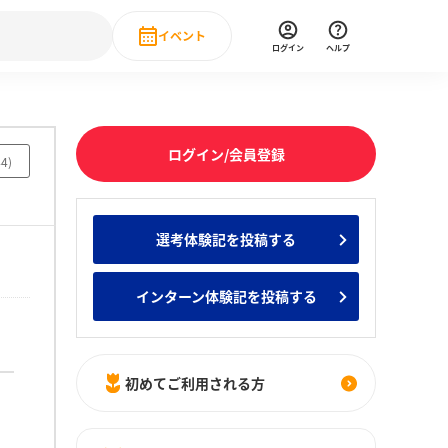
イベント
ログイン
ヘルプ
Event
の新卒就職人気企業ランキング
みんなのインターン人気企業ランキン
直近のイベント一覧
ログイン/会員登録
44
)
もっと見る
 IT・DX現場社員インタビュー
選考体験記を投稿する
の新卒就職人気企業ランキング
みんなのインターン人気企業ランキン
インターン体験記を投稿する
初めてご利用される方