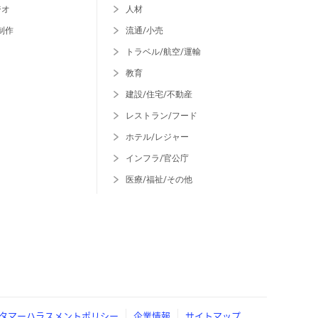
ジオ
人材
制作
流通/小売
トラベル/航空/運輸
教育
建設/住宅/不動産
レストラン/フード
ホテル/レジャー
インフラ/官公庁
医療/福祉/その他
タマーハラスメントポリシー
企業情報
サイトマップ