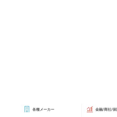
各種メーカー
金融/商社/保