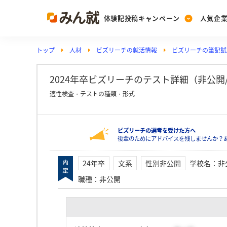
体験記投稿キャンペーン
人気企
トップ
人材
ビズリーチの就活情報
ビズリーチの筆記試験
Post
Ranking
PickUp
投稿する
ランキングを見る
注目の企業特集
2024年卒ビズリーチのテスト詳細（非公開/性
適性検査・テストの種類・形式
Vote
ビズリーチの選考を受けた方へ
投票する
後輩のためにアドバイスを残しませんか？
動画で知ろう！業界・
24年卒
文系
性別非公開
学校名
：
非
職種
：
非公開