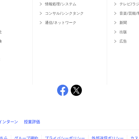
情報処理/システム
テレビ/ラ
コンサル/シンクタンク
音楽/芸能/
通信/ネットワーク
新聞
社
出版
険
広告
等
インターン
授業評価
ちら
グループ規約
プライバシーポリシー
外部送信ポリシー
カス