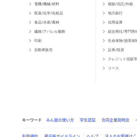
電機/機械/材料
都銀/信託/外銀
医薬/化学/化粧品
地方銀行
食品/水産/農林
信用金庫
繊維/アパレル服飾
総合商社/専門商
印刷
生命保険/損害保
自動車販売
証券/投資
クレジット信販
リース
キーワード
みん就の使い方
学生認証
合同企業説明会
利用規約
掲示板ガイドライン
ヘルプ
法人のお客様はこ