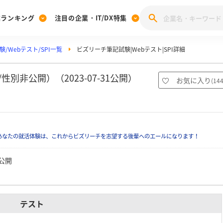
業ランキング
注目の企業・IT/DX特集
/Webテスト/SPI一覧
ビズリーチ筆記試験|Webテスト|SPI詳細
注目の企業特集
みんなのIT業界新卒就職人気企業ランキング
みんな
[27卒] 本選考体験記投稿キャンペーン
28卒 注目企業特集
27卒 注目企業特集
みんなのDX企業就職ブランド調査
別非公開）（2023-07-31公開）
お気に入り
(
14
注目のIT・DX企業特集
28卒 IT・DX企業特集
27卒 IT・DX企業特集
28卒
みんなのIT業界新卒就職人気企業ランキング
みんな
あなたの就活体験は、これからビズリーチを志望する後輩へのエールになります！
企業研究
公開
テスト