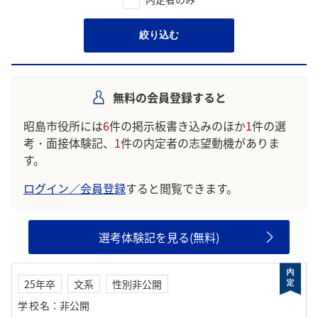
絞り込む
無料の会員登録すると
昭島市役所には
6
件の掲示板書き込みのほか
1
件の選
考・面接体験記、
1
件の内定者の志望動機がありま
す。
ログイン／会員登録
すると閲覧できます。
選考体験記を見る(無料)
25年卒
文系
性別非公開
学校名
：
非公開