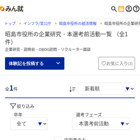
トップ
インフラ/官公庁
昭島市役所の就活情報
昭島市役所の企業研
昭島市役所の企業研究・本選考前活動一覧 （全1
件）
企業研究・説明会・OBOG訪問・リクルーター面談
お気に入り
(
3
)
体験記を投稿する
1
全
件
絞り込み
卒年
選考フェーズ
内定者のみ