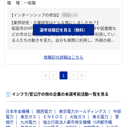
職種
：
一般職
【インターンシップの参加】
参加した
【業界研究・企業研究はどんな風にしましたか？】
昭島市のHPを見た。それ以外にも実際に市役所や図書館な
選考体験記を見る（無料）
どの市の公共施設に足を運び、そこで働く人や利用してい
る人たちの動きを見た。自分も実際に利用し、外部の視...
体験記の詳細はこちら
1
インフラ/官公庁の他の企業の本選考前活動一覧を見る
日本年金機構
関西電力
東京電力ホールディングス
中部
電力
東京ガス
ＥＮＥＯＳ
大阪ガス
東北電力
警
視庁
九州電力
独立行政法人都市再生機構（UR都市機