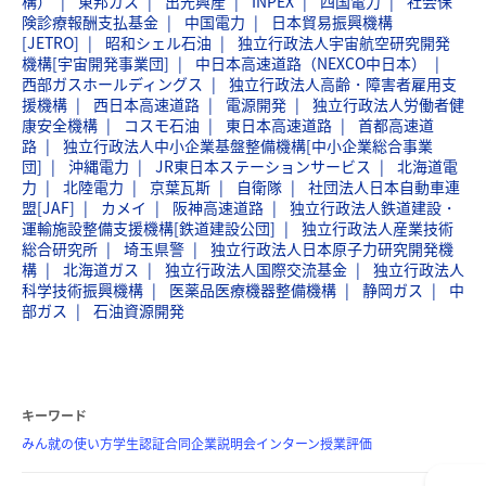
構）
東邦ガス
出光興産
INPEX
四国電力
社会保
険診療報酬支払基金
中国電力
日本貿易振興機構
[JETRO]
昭和シェル石油
独立行政法人宇宙航空研究開発
機構[宇宙開発事業団]
中日本高速道路（NEXCO中日本）
西部ガスホールディングス
独立行政法人高齢・障害者雇用支
援機構
西日本高速道路
電源開発
独立行政法人労働者健
康安全機構
コスモ石油
東日本高速道路
首都高速道
路
独立行政法人中小企業基盤整備機構[中小企業総合事業
団]
沖縄電力
JR東日本ステーションサービス
北海道電
力
北陸電力
京葉瓦斯
自衛隊
社団法人日本自動車連
盟[JAF]
カメイ
阪神高速道路
独立行政法人鉄道建設・
運輸施設整備支援機構[鉄道建設公団]
独立行政法人産業技術
総合研究所
埼玉県警
独立行政法人日本原子力研究開発機
構
北海道ガス
独立行政法人国際交流基金
独立行政法人
科学技術振興機構
医薬品医療機器整備機構
静岡ガス
中
部ガス
石油資源開発
キーワード
みん就の使い方
学生認証
合同企業説明会
インターン
授業評価