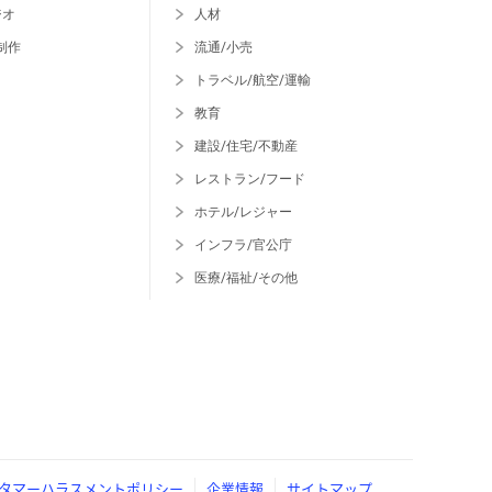
ジオ
人材
制作
流通/小売
トラベル/航空/運輸
教育
建設/住宅/不動産
レストラン/フード
ホテル/レジャー
インフラ/官公庁
医療/福祉/その他
タマーハラスメントポリシー
企業情報
サイトマップ