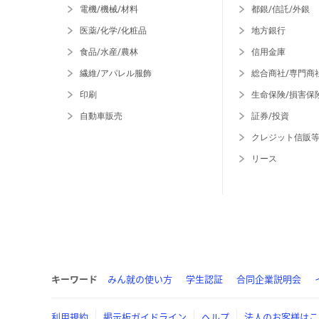
電機/機械/材料
都銀/信託/外銀
医薬/化学/化粧品
地方銀行
食品/水産/農林
信用金庫
繊維/アパレル服飾
総合商社/専門商
印刷
生命保険/損害保
自動車販売
証券/投資
クレジット信販
リース
キーワード
みん就の使い方
学生認証
合同企業説明会
利用規約
掲示板ガイドライン
ヘルプ
法人のお客様はこ