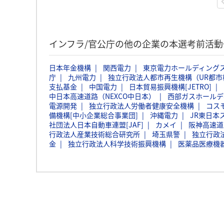
インフラ/官公庁の他の企業の本選考前活
日本年金機構
関西電力
東京電力ホールディング
庁
九州電力
独立行政法人都市再生機構（UR都市
支払基金
中国電力
日本貿易振興機構[JETRO]
中日本高速道路（NEXCO中日本）
西部ガスホールデ
電源開発
独立行政法人労働者健康安全機構
コス
備機構[中小企業総合事業団]
沖縄電力
JR東日本
社団法人日本自動車連盟[JAF]
カメイ
阪神高速道
行政法人産業技術総合研究所
埼玉県警
独立行政
金
独立行政法人科学技術振興機構
医薬品医療機