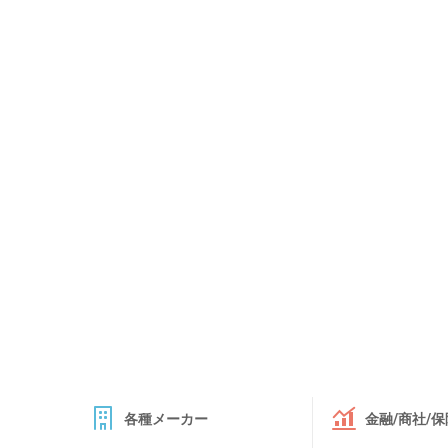
各種メーカー
金融/商社/保