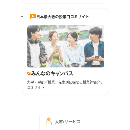
日本最大級の授業口コミサイト
大学・学部／授業／先生別に探せる授業評価クチ
コミサイト
ミ
人材/サービス