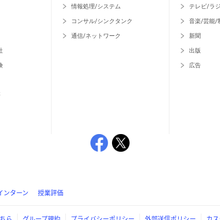
情報処理/システム
テレビ/ラ
コンサル/シンクタンク
音楽/芸能/
通信/ネットワーク
新聞
社
出版
険
広告
等
インターン
授業評価
ちら
グループ規約
プライバシーポリシー
外部送信ポリシー
カス