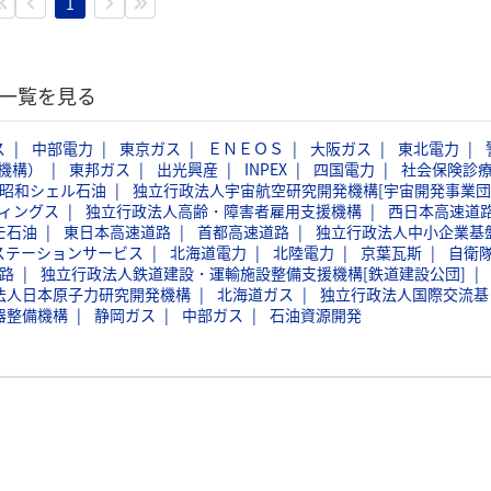
1
動一覧を見る
ス
中部電力
東京ガス
ＥＮＥＯＳ
大阪ガス
東北電力
機構）
東邦ガス
出光興産
INPEX
四国電力
社会保険診
昭和シェル石油
独立行政法人宇宙航空研究開発機構[宇宙開発事業団
ィングス
独立行政法人高齢・障害者雇用支援機構
西日本高速道
モ石油
東日本高速道路
首都高速道路
独立行政法人中小企業基
ステーションサービス
北海道電力
北陸電力
京葉瓦斯
自衛
路
独立行政法人鉄道建設・運輸施設整備支援機構[鉄道建設公団]
法人日本原子力研究開発機構
北海道ガス
独立行政法人国際交流基
器整備機構
静岡ガス
中部ガス
石油資源開発