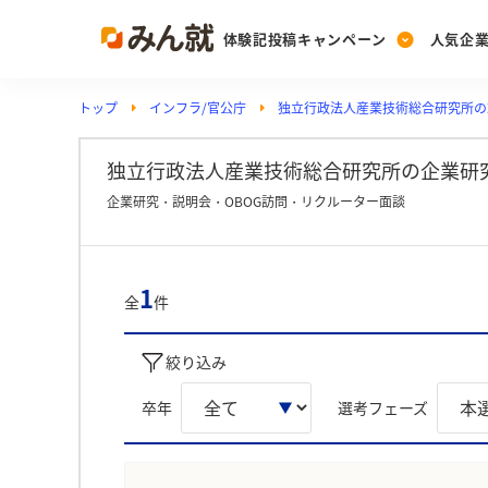
体験記投稿キャンペーン
人気企
トップ
インフラ/官公庁
独立行政法人産業技術総合研究所の
Post
Ranking
PickUp
投稿する
ランキングを見る
注目の企業特集
独立行政法人産業技術総合研究所の企業研究
企業研究・説明会・OBOG訪問・リクルーター面談
Vote
投票する
1
全
件
動画で知ろう！業界・
絞り込み
卒年
選考フェーズ