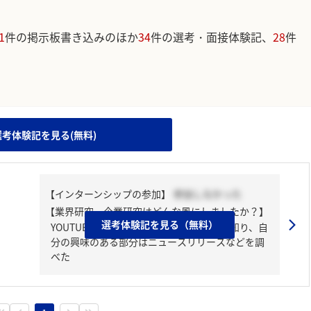
1
件の掲示板書き込みのほか
34
件の選考・面接体験記、
28
件
。
選考体験記を見る(無料)
【インターンシップの参加】
参加しなかった
【業界研究・企業研究はどんな風にしましたか？】
選考体験記を見る（無料）
YOUTUBEの動画で企業全体のはたらきを知り、自
分の興味のある部分はニュースリリースなどを調
べた