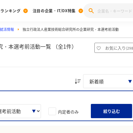
業ランキング
注目の企業・IT/DX特集
就活情報
独立行政法人産業技術総合研究所の企業研究・本選考前活動
注目の企業特集
みんなのIT業界新卒就職人気企業ランキング
みんな
[27卒] 本選考体験記投稿キャンペーン
28卒 注目企業特集
27卒 注目企業特集
みんなのDX企業就職ブランド調査
・本選考前活動一覧 （全1件）
お気に入り
(
29
注目のIT・DX企業特集
28卒 IT・DX企業特集
27卒 IT・DX企業特集
28卒
みんなのIT業界新卒就職人気企業ランキング
みんな
企業研究
絞り込む
内定者のみ