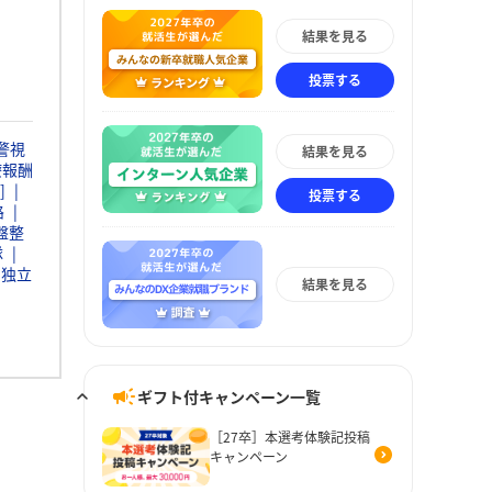
結果を見る
投票する
警視
結果を見る
療報酬
]
投票する
路
盤整
隊
独立
結果を見る
ギフト付キャンペーン一覧
［27卒］本選考体験記投稿
キャンペーン