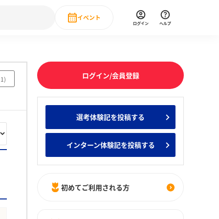
イベント
ログイン
ヘルプ
Event
の新卒就職人気企業ランキング
みんなのインターン人気企業ランキン
直近のイベント一覧
ログイン/会員登録
81
)
もっと見る
 IT・DX現場社員インタビュー
選考体験記を投稿する
の新卒就職人気企業ランキング
みんなのインターン人気企業ランキン
インターン体験記を投稿する
初めてご利用される方