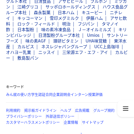
クルト本社
日清食品
アサヒビール
ブルボン
ミツカ
ン
江崎グリコ
サッポロホールディングス
ハウス食品グ
ループ本社
森永製菓
日本ハム
キユーピー
ニチレ
イ
キッコーマン
雪印メグミルク
伊藤ハム
アサヒ飲
料
ロック・フィールド
明治
フジパン
タマノイ
酢
日本製粉
味の素冷凍食品
Ｊ－オイルミルズ
キリ
ンビバレッジ
日清製粉グループ本社
Umios
サントリー
フーズ
味の素AGF
理研ビタミン
UHA味覚糖
東洋水
産
カルピス
ネスレジャパングループ
UCC上島珈琲
オハヨー乳業
ニッスイ
三栄源エフ・エフ・アイ
カルビ
ー
敷島製パン
キーワード
みん就の使い方
学生認証
合同企業説明会
インターン
授業評価
利用規約
掲示板ガイドライン
ヘルプ
広告掲載
グループ規約
プライバシーポリシー
外部送信ポリシー
カスタマーハラスメントポリシー
企業情報
サイトマップ