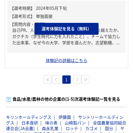
【質問内容・課題】
選考体験記を見る（無料）
自己PR、人生の中で大きな挫折経験。どう乗り越えたか、
ガクチカ（学生時代に力を入れたこと）、チームで協力し
た出来事、なぜ今の大学、学部を選んだか、志望動機、...
体験記の詳細はこちら
1
食品/水産/農林の他の企業の[1-5]次選考体験記一覧を見る
キリンホールディングス
伊藤園
サントリーホールディン
グス
日本食研
味の素
山崎製パン
全国農業協同組合
連合会[JA全農]
森永乳業
ロッテ
カゴメ
国分
ヤ