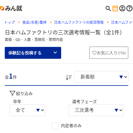
トップ
食品/水産/農林
日本ハムファクトリの就活情報
日本ハムファ
日本ハムファクトリの三次選考情報一覧（全1件）
面接・GD・人数・雰囲気・質問内容
お気に入り
(
756
)
体験記を投稿する
1
全
件
絞り込み
卒年
選考フェーズ
内定者のみ