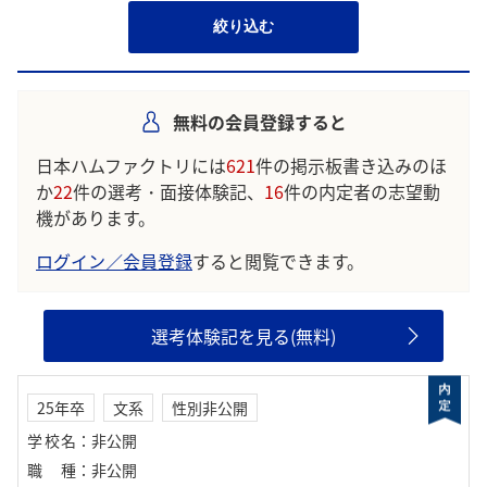
絞り込む
無料の会員登録すると
日本ハムファクトリには
621
件の掲示板書き込みのほ
か
22
件の選考・面接体験記、
16
件の内定者の志望動
機があります。
ログイン／会員登録
すると閲覧できます。
選考体験記を見る(無料)
25年卒
文系
性別非公開
学校名
：
非公開
職種
：
非公開