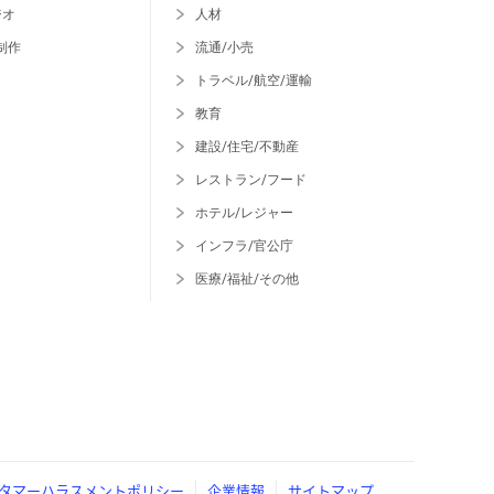
ジオ
人材
制作
流通/小売
トラベル/航空/運輸
教育
建設/住宅/不動産
レストラン/フード
ホテル/レジャー
インフラ/官公庁
医療/福祉/その他
タマーハラスメントポリシー
企業情報
サイトマップ