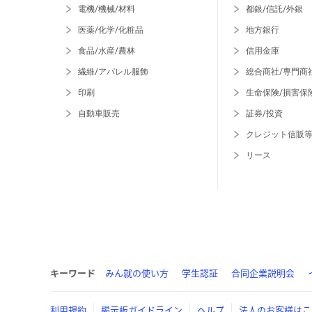
電機/機械/材料
都銀/信託/外銀
医薬/化学/化粧品
地方銀行
食品/水産/農林
信用金庫
繊維/アパレル服飾
総合商社/専門商
印刷
生命保険/損害保
自動車販売
証券/投資
クレジット信販
リース
キーワード
みん就の使い方
学生認証
合同企業説明会
利用規約
掲示板ガイドライン
ヘルプ
法人のお客様はこ