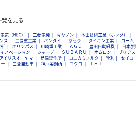
一覧を見る
電気（NEC）
三菱電機
キヤノン
本田技研工業（ホンダ）
ンス
三菱重工業
バンダイ
京セラ
ダイキン工業
ローム
作所
オリンパス
川崎重工業
ＡＧＣ
豊田自動織機
日本製
スイノベーション
シャープ
ＳＵＢＡＲＵ
オムロン
ブリヂス
アイリスオーヤマ
島津製作所
コニカミノルタ
YKK
セイコ
ミー
三菱自動車
神戸製鋼所
コクヨ
ＩＨＩ