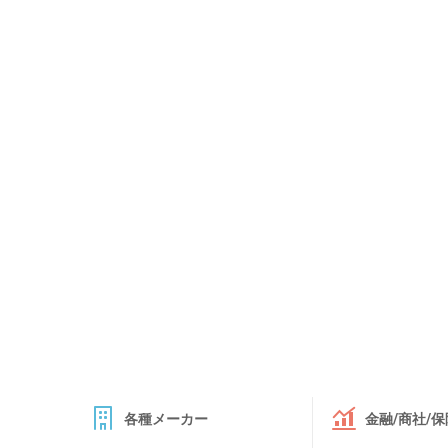
各種メーカー
金融/商社/保