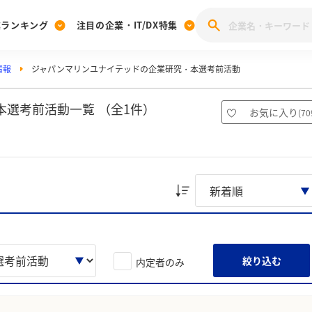
業ランキング
注目の企業・IT/DX特集
情報
ジャパンマリンユナイテッドの企業研究・本選考前活動
注目の企業特集
みんなのIT業界新卒就職人気企業ランキング
みんな
[27卒] 本選考体験記投稿キャンペーン
28卒 注目企業特集
27卒 注目企業特集
みんなのDX企業就職ブランド調査
選考前活動一覧 （全1件）
お気に入り
(
70
注目のIT・DX企業特集
28卒 IT・DX企業特集
27卒 IT・DX企業特集
28卒
みんなのIT業界新卒就職人気企業ランキング
みんな
企業研究
絞り込む
内定者のみ