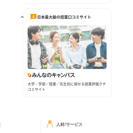
日本最大級の授業口コミサイト
大学・学部／授業／先生別に探せる授業評価クチ
コミサイト
ミ
人材/サービス