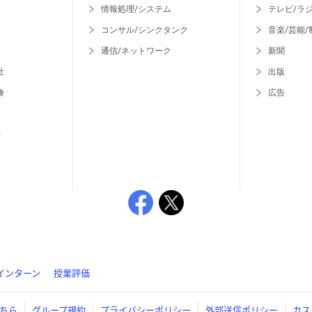
情報処理/システム
テレビ/ラ
コンサル/シンクタンク
音楽/芸能/
通信/ネットワーク
新聞
社
出版
険
広告
等
インターン
授業評価
ちら
グループ規約
プライバシーポリシー
外部送信ポリシー
カス