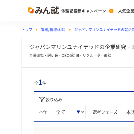
体験記投稿キャンペーン
人気企
トップ
電機/機械/材料
ジャパンマリンユナイテッドの就活
Post
Ranking
PickUp
投稿する
ランキングを見る
注目の企業特集
ジャパンマリンユナイテッドの企業研究・本
企業研究・説明会・OBOG訪問・リクルーター面談
Vote
投票する
1
全
件
動画で知ろう！業界・
絞り込み
卒年
選考フェーズ