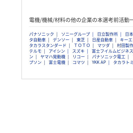
電機/機械/材料の他の企業の本選考前活動
パナソニック
ソニーグループ
日立製作所
日本
タ自動車
デンソー
東芝
日産自動車
キーエ
タカラスタンダード
ＴＯＴＯ
マツダ
村田製
テルモ
アイシン
スズキ
富士フイルムビジネ
ン
ヤマハ発動機
リコー
パナソニック電工
プソン
富士電機
コマツ
YKK AP
タカラト