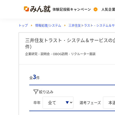
体験記投稿キャンペーン
人気企
トップ
情報処理/システム
三井住友トラスト・システム＆サ
Post
Ranking
PickUp
投稿する
ランキングを見る
注目の企業特集
三井住友トラスト・システム＆サービスの企
件）
企業研究・説明会・OBOG訪問・リクルーター面談
Vote
投票する
動画で知ろう！業界・
3
全
件
絞り込み
卒年
選考フェーズ