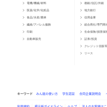
電機/機械/材料
都銀/信託/外銀
医薬/化学/化粧品
地方銀行
食品/水産/農林
信用金庫
繊維/アパレル服飾
総合商社/専門商
印刷
生命保険/損害保
自動車販売
証券/投資
クレジット信販
リース
キーワード
みん就の使い方
学生認証
合同企業説明会
利用規約
掲示板ガイドライン
ヘルプ
法人のお客様はこ