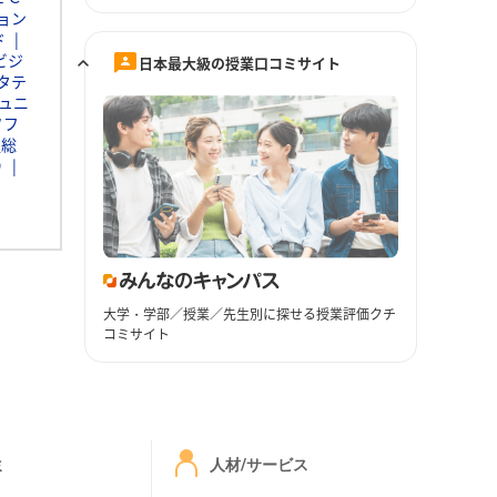
ョン
ド
ビジ
日本最大級の授業口コミサイト
タテ
ュニ
ソフ
通総
Ｄ
大学・学部／授業／先生別に探せる授業評価クチ
コミサイト
ミ
人材/サービス