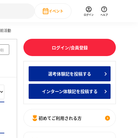
イベント
ログイン
ヘルプ
前活動
Event
の新卒就職人気企業ランキング
みんなのインターン人気企業ランキン
直近のイベント一覧
ログイン/会員登録
70
)
もっと見る
 IT・DX現場社員インタビュー
選考体験記を投稿する
の新卒就職人気企業ランキング
みんなのインターン人気企業ランキン
インターン体験記を投稿する
初めてご利用される方