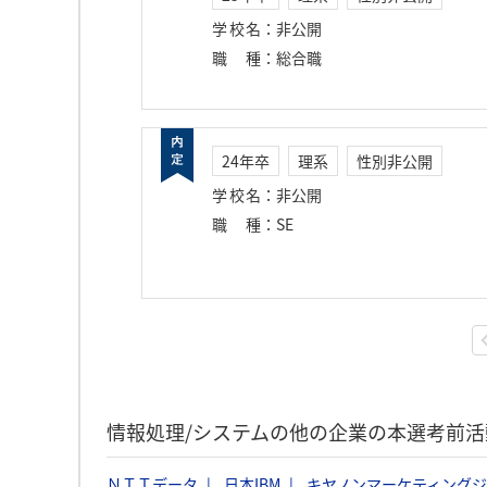
学校名
：
非公開
職種
：
総合職
24年卒
理系
性別非公開
学校名
：
非公開
職種
：
SE
情報処理/システムの他の企業の本選考前
ＮＴＴデータ
日本IBM
キヤノンマーケティング