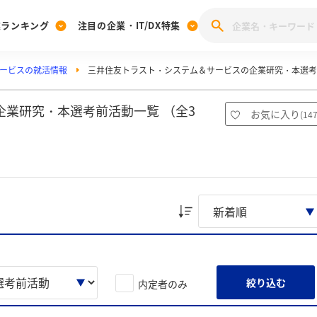
業ランキング
注目の企業・IT/DX特集
ービスの就活情報
三井住友トラスト・システム＆サービスの企業研究・本選考
注目の企業特集
みんなのIT業界新卒就職人気企業ランキング
みんな
[27卒] 本選考体験記投稿キャンペーン
28卒 注目企業特集
27卒 注目企業特集
みんなのDX企業就職ブランド調査
業研究・本選考前活動一覧 （全3
お気に入り
(
14
注目のIT・DX企業特集
28卒 IT・DX企業特集
27卒 IT・DX企業特集
28卒
みんなのIT業界新卒就職人気企業ランキング
みんな
企業研究
絞り込む
内定者のみ