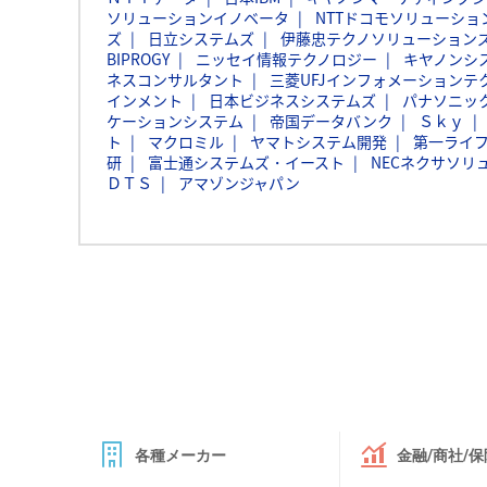
ソリューションイノベータ
NTTドコモソリューショ
ズ
日立システムズ
伊藤忠テクノソリューションズ
BIPROGY
ニッセイ情報テクノロジー
キヤノンシ
ネスコンサルタント
三菱UFJインフォメーションテ
インメント
日本ビジネスシステムズ
パナソニッ
ケーションシステム
帝国データバンク
Ｓｋｙ
ト
マクロミル
ヤマトシステム開発
第一ライ
研
富士通システムズ・イースト
NECネクサソリ
ＤＴＳ
アマゾンジャパン
各種メーカー
金融/商社/保