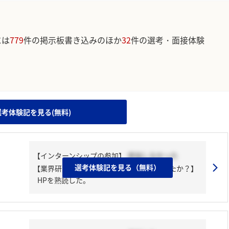
には
779
件の掲示板書き込みのほか
32
件の選考・面接体験
。
。
選考体験記を見る(無料)
【インターンシップの参加】
参加しなかった
選考体験記を見る（無料）
【業界研究・企業研究はどんな風にしましたか？】
HPを熟読した。