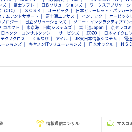
ンズ
富士ソフト
日鉄ソリューションズ
ワークスアプリケーシ
（CTC）
ＳＣＳＫ
オービック
日本ヒューレット・パッカー
ステムアンドサポート
富士通エフサス
インテック
オービック
クノロジー
日立ソリューションズ
ソニー・インタラクティブエン
ク コネクト
東京海上日動システムズ
富士通Japan
京セラコミ
日本タタ・コンサルタンシー・サービシズ
ZOZO
日本マイクロ
フテクノクロス
ぐるなび
アイル
JR東日本情報システム
電
ューションズ
キヤノンITソリューションズ
日本オラクル
ＮＳ
険
情報通信コンサル
マスコ