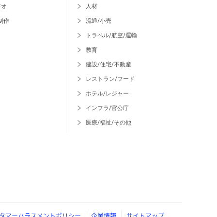
ジオ
人材
制作
流通/小売
トラベル/航空/運輸
教育
建設/住宅/不動産
レストラン/フード
ホテル/レジャー
インフラ/官公庁
医療/福祉/その他
タマーハラスメントポリシー
企業情報
サイトマップ