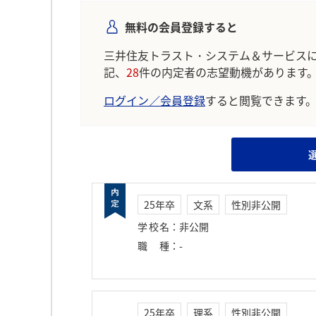
無料の会員登録すると
三井住友トラスト・システム＆サービス
記、
28
件の内定者の志望動機があります
ログイン／会員登録
すると閲覧できます
25年卒
文系
性別非公開
学校名
：
非公開
職種
：
-
25年卒
理系
性別非公開