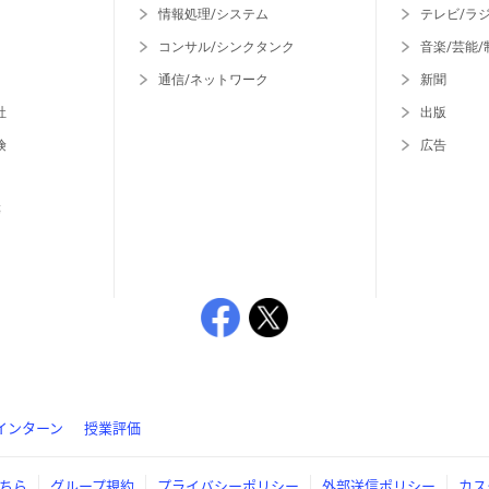
情報処理/システム
テレビ/ラ
コンサル/シンクタンク
音楽/芸能/
通信/ネットワーク
新聞
社
出版
険
広告
等
インターン
授業評価
ちら
グループ規約
プライバシーポリシー
外部送信ポリシー
カス