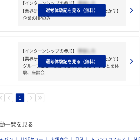
【インターンシップの参加】
参加した
選考体験記を見る（無料）
【業界研究・企業研究はどんな風にしましたか？】
企業のHPのみ
【インターンシップの参加】
参加した
【業界研究・企業研究はどんな風にしましたか？】
選考体験記を見る（無料）
グループごとに模擬で要件定義のようなことを体
験、座談会
1
活動一覧を見る
ジャパン
LINEヤフー
大塚商会
TISI
トランスコスモス
Ｎ