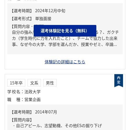
【質問内容・課題】
選考体験記を見る（無料）
自分の強み/弱み、周りからどんな人といわれる？、ガクチ
カ（学生時代に力を入れたこと）、チームで協力した出来
事、なぜ今の大学、学部を選んだか、授業やゼミ、卒論...
体験記の詳細はこちら
15年卒
文系
男性
学校名
：
法政大学
職種
：
営業企画
【質問内容】
・自己アピール、志望動機、その他ESの掘り下げ