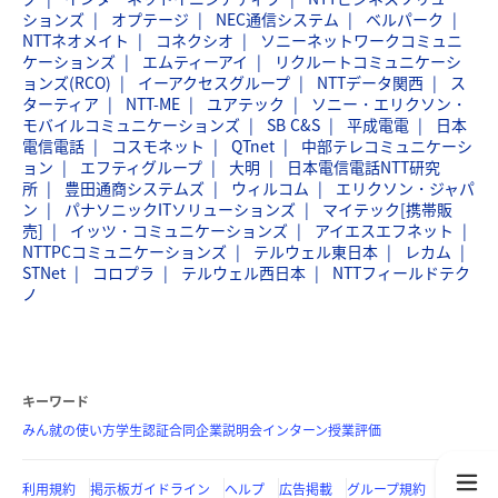
ションズ
オプテージ
NEC通信システム
ベルパーク
NTTネオメイト
コネクシオ
ソニーネットワークコミュニ
ケーションズ
エムティーアイ
リクルートコミュニケーシ
ョンズ(RCO)
イーアクセスグループ
NTTデータ関西
ス
ターティア
NTT-ME
ユアテック
ソニー・エリクソン・
モバイルコミュニケーションズ
SB C&S
平成電電
日本
電信電話
コスモネット
QTnet
中部テレコミュニケーシ
ョン
エフティグループ
大明
日本電信電話NTT研究
所
豊田通商システムズ
ウィルコム
エリクソン・ジャパ
ン
パナソニックITソリューションズ
マイテック[携帯販
売]
イッツ・コミュニケーションズ
アイエスエフネット
NTTPCコミュニケーションズ
テルウェル東日本
レカム
STNet
コロプラ
テルウェル西日本
NTTフィールドテク
ノ
キーワード
みん就の使い方
学生認証
合同企業説明会
インターン
授業評価
利用規約
掲示板ガイドライン
ヘルプ
広告掲載
グループ規約