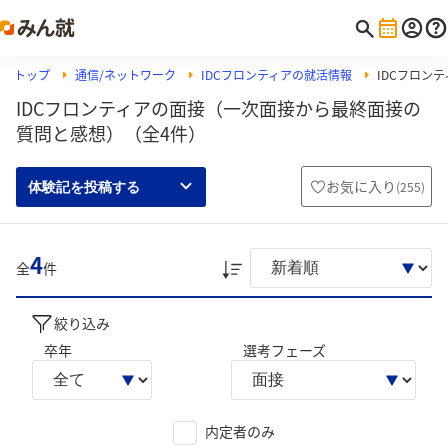
トップ
通信/ネットワーク
IDCフロンティアの就活情報
IDCフロン
IDCフロンティアの面接（一次面接から最終面接の
質問と感想）（全4件）
お気に入り
(
255
)
体験記を投稿する
4
全
件
絞り込み
卒年
選考フェーズ
内定者のみ