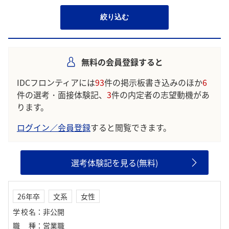
絞り込む
無料の会員登録すると
IDCフロンティアには
93
件の掲示板書き込みのほか
6
件の選考・面接体験記、
3
件の内定者の志望動機があ
ります。
ログイン／会員登録
すると閲覧できます。
選考体験記を見る(無料)
26年卒
文系
女性
学校名
：
非公開
職種
：
営業職