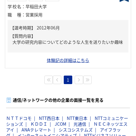
学校名
：
早稲田大学
職種
：
営業採用
【質問内容】
大学の研究内容についてどのような人生を送りたいか趣味
体験記の詳細はこちら
1
通信/ネットワークの他の企業の面接一覧を見る
ＮＴＴドコモ
NTT西日本
NTT東日本
NTTコミュニケー
ションズ
ＫＤＤＩ
JCOM
光通信
ＮＥＣネッツエス
アイ
ANAテレマート
シスコシステムズ
アイフラッ
グ
インターネットイニシアティブ
NTTビジネスソリュー