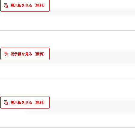
、
しょうね…？