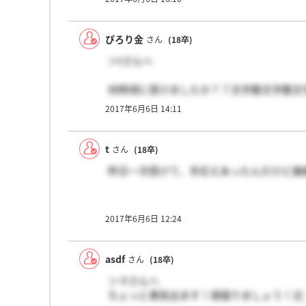
ぴろり金
さん
(18卒)
＞tさんへ
何時頃に受けましたか？？文字数文字数文
2017年6月6日 14:11
t
さん
(18卒)
昨日一次受けて、手応えあったんだけど連
2017年6月6日 12:24
asdf
さん
(18卒)
＞マさんへ
ちょっと勇気出ます！頑張りましょう！泣