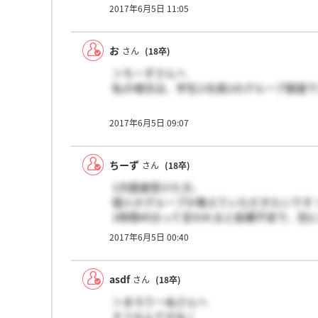
2017年6月5日 11:05
お
さん
(18卒)
＞ちーずさんへ
私の場合は、学生2:社員1のグループ面接
2017年6月5日 09:07
ちーず
さん
(18卒)
1次面接受けた方、
個人かグループか教えていただきたいです
1時間45分って言われると結構不安で、別
2017年6月5日 00:40
asdf
さん
(18卒)
＞まろりーぬさんへ
そうなんですね！