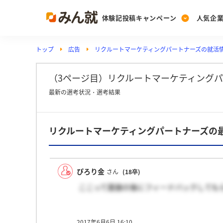
体験記投稿キャンペーン
人気企
トップ
広告
リクルートマーケティングパートナーズの就活
Post
Ranking
PickUp
投稿する
ランキングを見る
注目の企業特集
（3ページ目）リクルートマーケティング
最新の選考状況・選考結果
Vote
リクルートマーケティングパートナーズの
投票する
動画で知ろう！業界・
ぴろり金
さん
(18卒)
ここって面接の後にフィードバックしても
2017年6月6日 16:10