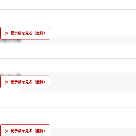
字数文字数
絡こない笑