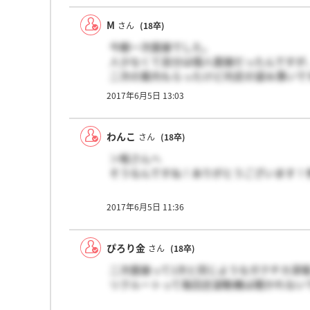
M
さん
(18卒)
今朝一次面接でした。
人少なくて自分は個人面接だったんですが
二次の案内もらったけど内定の望み薄いで
2017年6月5日 13:03
わんこ
さん
(18卒)
＞鮭さんへ
そうなんですね！ありがとうございます！
2017年6月5日 11:36
ぴろり金
さん
(18卒)
二次面接って1次と同じようなガクチカ深
リクルートって毎回志望動機は聞かれない