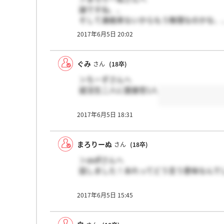
謎ですね、、
そして連絡来ないからもう無理なのかな、
2017年6月5日 20:02
ぐみ
さん
(18卒)
＞ちーずさんへ
就活生二人に面接官1人
2017年6月5日 18:31
まろりーぬ
さん
(18卒)
＞asdfさんへ
話しました！あれってどう言う意味なんで
2017年6月5日 15:45