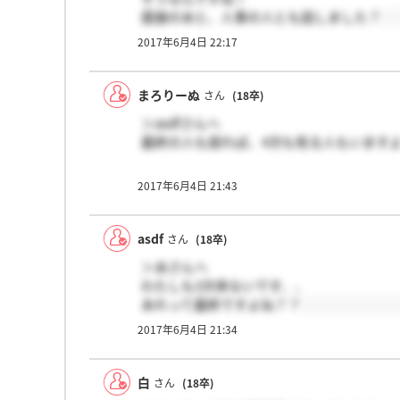
面接のあと、人事の人とも話しました？
2017年6月4日 22:17
まろりーぬ
さん
(18卒)
＞asdfさんへ
最終の人も居れば、4次も有る人もいます
2017年6月4日 21:43
asdf
さん
(18卒)
＞あさんへ
わたしも3次来ないです、、
あれって最終ですよね？？
2017年6月4日 21:34
白
さん
(18卒)