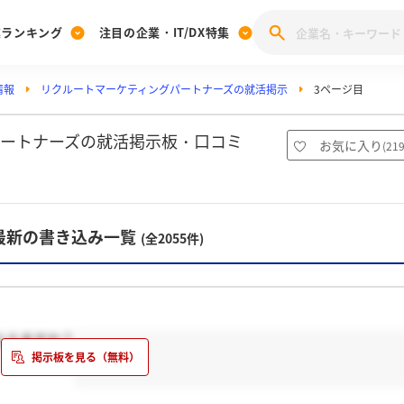
業ランキング
注目の企業・IT/DX特集
情報
リクルートマーケティングパートナーズの就活掲示
3ページ目
注目の企業特集
みんなのIT業界新卒就職人気企業ランキング
みんな
[27卒] 本選考体験記投稿キャンペーン
28卒 注目企業特集
27卒 注目企業特集
みんなのDX企業就職ブランド調査
パートナーズの就活掲示板・口コミ
お気に入り
(
21
注目のIT・DX企業特集
28卒 IT・DX企業特集
27卒 IT・DX企業特集
28卒
みんなのIT業界新卒就職人気企業ランキング
みんな
最新の書き込み一覧
(全2055件)
企業研究
らえますか？