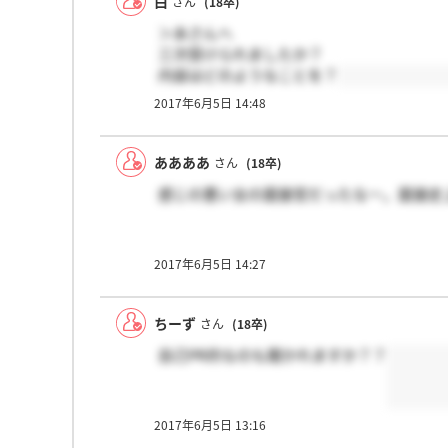
白
さん
(18卒)
＞あさんへ
三次受けられましたか？
内容はどのようなことを？
2017年6月5日 14:48
ああああ
さん
(18卒)
感じの悪い女の面接官だったなー。面接史
2017年6月5日 14:27
ちーず
さん
(18卒)
自己PR的なのも聞かれますか？？
2017年6月5日 13:16