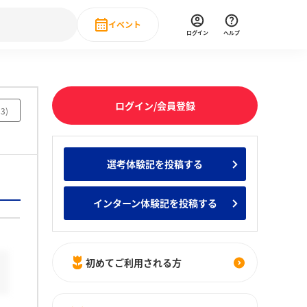
イベント
ログイン
ヘルプ
Event
の新卒就職人気企業ランキング
みんなのインターン人気企業ランキン
直近のイベント一覧
ログイン/会員登録
93
)
もっと見る
 IT・DX現場社員インタビュー
選考体験記を投稿する
の新卒就職人気企業ランキング
みんなのインターン人気企業ランキン
インターン体験記を投稿する
初めてご利用される方