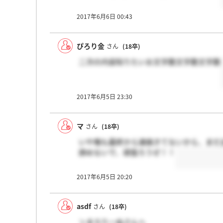
2017年6月6日 00:43
ぴろり金
さん
(18卒)
二次の内容知りたいお文字数文字数文字数
2017年6月5日 23:30
マ
さん
(18卒)
いや俺も最終から連絡きてないから、まだ
諦めないで、頑張ろうぜ！！
2017年6月5日 20:20
asdf
さん
(18卒)
＞まろりーぬさんへ