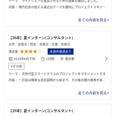
テーマ：
ライドシェアを普及させるための施策を検討しました。
内容：
現代社会の抱える身近なテーマを題材にプロジェクトマネジメントを体感できるワークを行いました。具体的にはライドシェアが抱える様々な課題を考え課題を解消するための施策をグループで議論しました。一連の議論について現役で活躍される社員の方からフィードバックにてかなり深掘りされました。
全ての内容を見る>
【26卒】夏インターン(コンサルタント)
大学：非表示 / 性別：非表示 / 文理：非表示
満足度
本選考優遇あり
2024年6月下旬
2日間
東京都
#その他
テーマ：
次世代型スマートグラスのプロジェクトをマネジメントする
内容：
一日目は簡単な会社説明から始まり、その後お題の発表があった。ワークにあたって資料が渡されそこにプロジェクトの概要は各部署の社員がプロジェクトに対してどのように思っているのかなどが記載されており量がとても多く読み込むのに時間がかかった。その後グループでどのような施策を提案するかを考察し、最後に上司に報告した。二日目は上司からのフィードバックをもとに施策を固め、最後にプレゼンを行った。各班ごとにフィードバックはあったが優勝班等は決められなかった。その後座談会があった後、人事部の方から個人ごとのフィードバックをいただけた。
全ての内容を見る>
【25卒】夏インターン(コンサルタント)