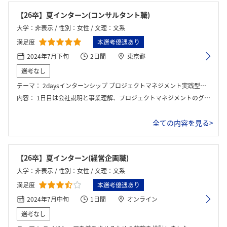
【26卒】夏インターン(コンサルタント職)
大学：非表示 / 性別：女性 / 文理：文系
満足度
本選考優遇あり
2024年7月下旬
2日間
東京都
選考なし
テーマ：
2daysインターンシップ プロジェクトマネジメント実践型インターンシップ
内容：
1日目は会社説明と事業理解、プロジェクトマネジメントのグループワークと社員からのFBを行った。2日目は、1日目に社員へプレゼンしたものをさらに良くし、役員に対して発表＆FBを行った。
全ての内容を見る>
【26卒】夏インターン(経営企画職)
大学：非表示 / 性別：女性 / 文理：文系
ログイン・会員登録
満足度
本選考優遇あり
2024年7月中旬
1日間
オンライン
選考なし