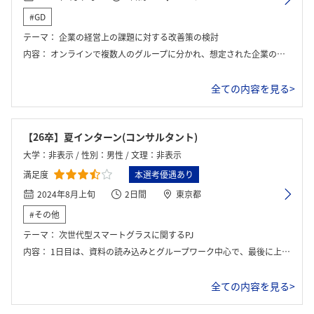
#GD
テーマ：
企業の経営上の課題に対する改善策の検討
内容：
オンラインで複数人のグループに分かれ、想定された企業の状況をもとに課題解決に取り組んだ。最初に会社の事業や立ち位置について説明があり、その後、与えられた条件を整理しながら現状の問題点を洗い出した。グループ内で役割を分担しつつ、課題の背景や影響を考え、最終的には改善案をまとめて全体に向けて発表する形式だった。
全ての内容を見る>
【26卒】夏インターン(コンサルタント)
大学：非表示 / 性別：男性 / 文理：非表示
満足度
本選考優遇あり
2024年8月上旬
2日間
東京都
#その他
テーマ：
次世代型スマートグラスに関するPJ
内容：
1日目は、資料の読み込みとグループワーク中心で、最後に上司に報告した。2日目は、上司からのFBを参考に施策を練り、最後にプレゼンを行った。その後、座談会。
全ての内容を見る>