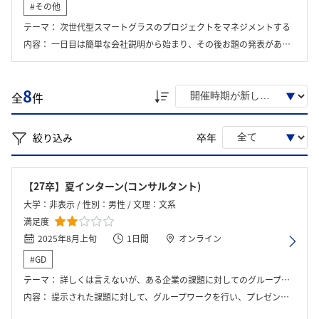
#その他
テーマ：
次世代型スマートグラスのプロジェクトをマネジメントする
内容：
一日目は簡単な会社説明から始まり、その後お題の発表があった。ワークにあたって資料が渡されそこにプロジェクトの概要は各部署の社員がプロジェクトに対してどのように思っているのかなどが記載されており量がとても多く読み込むのに時間がかかった。その後グループでどのような施策を提案するかを考察し、最後に上司に報告した。二日目は上司からのフィードバックをもとに施策を固め、最後にプレゼンを行った。各班ごとにフィードバックはあったが優勝班等は決められなかった。その後座談会があった後、人事部の方から個人ごとのフィードバックをいただけた。
8
全
件
絞り込み
卒年
【27卒】夏インターン(コンサルタント)
大学：非表示 / 性別：男性 / 文理：文系
満足度
2025年8月上旬
1日間
オンライン
#GD
テーマ：
詳しくは言えないが、ある企業の課題に対してのグループワーク
内容：
提示された課題に対して、グループワークを行い、プレゼンテーションに対して、質疑応答が行われる形式。