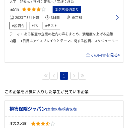
大学：非表示 / 性別：非表示 / 文理：理系
満足度
本選考優遇あり
2023年8月下旬
3日間
東京都
#説明会
#ES
#テスト
テーマ：
ある架空の企業の社内の声をまとめ、満足度を上げる施策を考える
内容：
1日目はアイスブレイクとテーマに関する説明、スケジュールの説明が行われた。2、3日目で発表内容を練り、3日目の後半に役員の方へ発表、フィードバックもいただいた。
全ての内容を見る>
1
この企業をお気に入りした学生が見ている企業
損害保険ジャパン
[生命保険/損害保険]
オススメ度