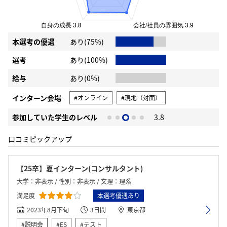
本選考の優遇
あり(75%)
選考
あり(100%)
給与
あり(0%)
インターン会場
#オンライン
#現地（対面）
参加していた学生のレベル
3.8
口コミピックアップ
【25卒】夏インターン(コンサルタント)
大学：非表示 / 性別：非表示 / 文理：理系
満足度
本選考優遇あり
2023年8月下旬
3日間
東京都
#説明会
#ES
#テスト