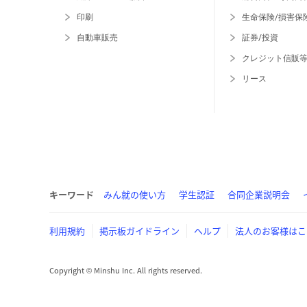
印刷
生命保険/損害保
自動車販売
証券/投資
クレジット信販
リース
キーワード
みん就の使い方
学生認証
合同企業説明会
利用規約
掲示板ガイドライン
ヘルプ
法人のお客様はこ
Copyright © Minshu Inc. All rights reserved.