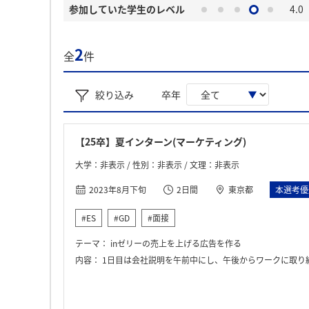
参加していた学生のレベル
4.0
2
全
件
絞り込み
卒年
【25卒】夏インターン(マーケティング)
大学：非表示 / 性別：非表示 / 文理：非表示
2023年8月下旬
2日間
東京都
本選考優
#ES
#GD
#面接
テーマ：
inゼリーの売上を上げる広告を作る
内容：
1日目は会社説明を午前中にし、午後からワークに取り