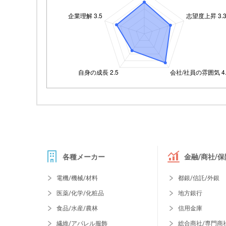
各種メーカー
金融/商社/保
電機/機械/材料
都銀/信託/外銀
医薬/化学/化粧品
地方銀行
食品/水産/農林
信用金庫
繊維/アパレル服飾
総合商社/専門商