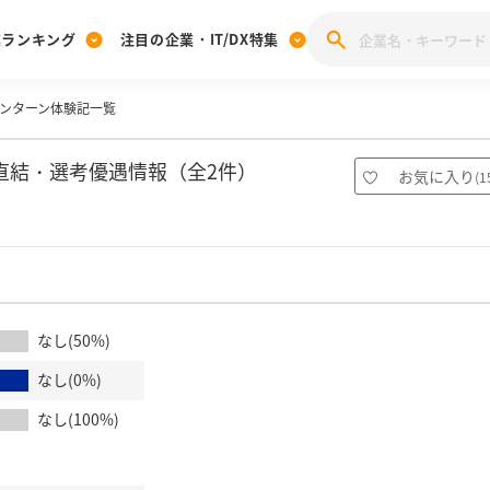
業ランキング
注目の企業・IT/DX特集
ンターン体験記一覧
注目の企業特集
みんなのIT業界新卒就職人気企業ランキング
みんな
[27卒] 本選考体験記投稿キャンペーン
28卒 注目企業特集
27卒 注目企業特集
みんなのDX企業就職ブランド調査
直結・選考優遇情報（全2件）
お気に入り
(
1
注目のIT・DX企業特集
28卒 IT・DX企業特集
27卒 IT・DX企業特集
28卒
みんなのIT業界新卒就職人気企業ランキング
みんな
企業研究
なし(50%)
なし(0%)
なし(100%)