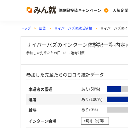
体験記投稿キャンペーン
人気企
トップ
広告
サイバーバズの就活情報
サイバーバズのイ
Post
Ranking
PickUp
投稿する
ランキングを見る
注目の企業特集
サイバーバズのインターン体験記一覧-内定
参加した先輩たちの口コミ・選考対策
Vote
参加した先輩たちの口コミ統計データ
投票する
動画で知ろう！業界・
あり(50%)
本選考の優遇
あり(100%)
選考
あり(0%)
給与
インターン会場
#現地（対面）