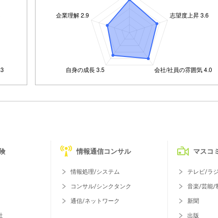
険
情報通信コンサル
マスコ
情報処理/システム
テレビ/ラ
コンサル/シンクタンク
音楽/芸能/
通信/ネットワーク
新聞
社
出版