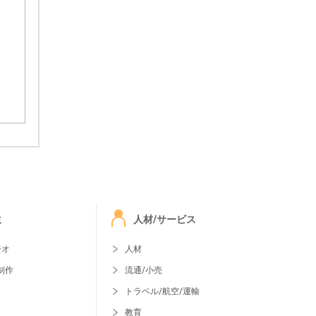
ミ
人材/サービス
ジオ
人材
制作
流通/小売
トラベル/航空/運輸
教育