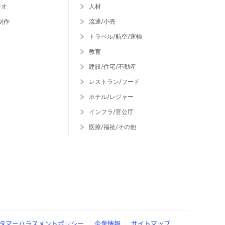
ジオ
人材
制作
流通/小売
トラベル/航空/運輸
教育
建設/住宅/不動産
レストラン/フード
ホテル/レジャー
インフラ/官公庁
医療/福祉/その他
タマーハラスメントポリシー
企業情報
サイトマップ