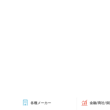
各種メーカー
金融/商社/保