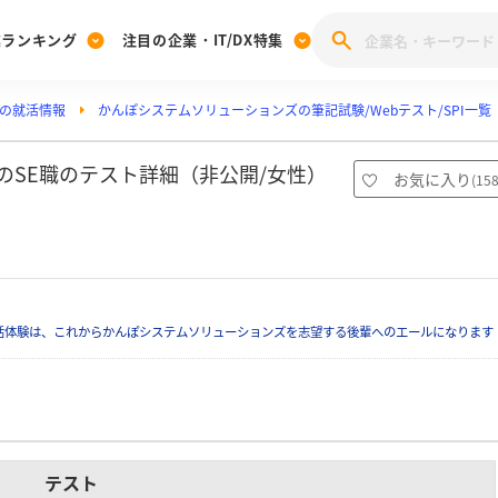
業ランキング
注目の企業・IT/DX特集
の就活情報
かんぽシステムソリューションズの筆記試験/Webテスト/SPI一覧
注目の企業特集
みんなのIT業界新卒就職人気企業ランキング
みんな
[27卒] 本選考体験記投稿キャンペーン
28卒 注目企業特集
27卒 注目企業特集
みんなのDX企業就職ブランド調査
のSE職のテスト詳細（非公開/女性）
お気に入り
(
15
注目のIT・DX企業特集
28卒 IT・DX企業特集
27卒 IT・DX企業特集
28卒
みんなのIT業界新卒就職人気企業ランキング
みんな
企業研究
活体験は、これからかんぽシステムソリューションズを志望する後輩へのエールになります
テスト