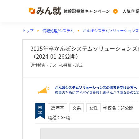
体験記投稿キャンペーン
人気企
トップ
情報処理/システム
かんぽシステムソリューションズ
Post
Ranking
PickUp
投稿する
ランキングを見る
注目の企業特集
2025年卒かんぽシステムソリューションズ
（2024-01-26公開）
適性検査・テストの種類・形式
Vote
投票する
かんぽシステムソリューションズの選考を受けた方へ
動画で知ろう！業界・
後輩のためにアドバイスを残しませんか？あなたの就
25年卒
文系
女性
学校名
：
非公開
職種
：
SE職