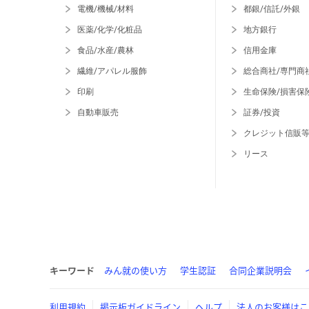
電機/機械/材料
都銀/信託/外銀
医薬/化学/化粧品
地方銀行
食品/水産/農林
信用金庫
繊維/アパレル服飾
総合商社/専門商
印刷
生命保険/損害保
自動車販売
証券/投資
クレジット信販
リース
キーワード
みん就の使い方
学生認証
合同企業説明会
利用規約
掲示板ガイドライン
ヘルプ
法人のお客様はこ