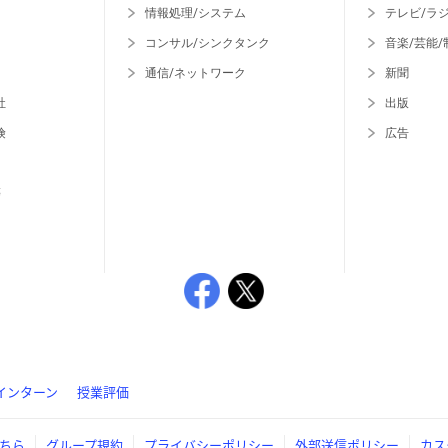
情報処理/システム
テレビ/ラ
コンサル/シンクタンク
音楽/芸能/
通信/ネットワーク
新聞
社
出版
険
広告
等
インターン
授業評価
ちら
グループ規約
プライバシーポリシー
外部送信ポリシー
カス