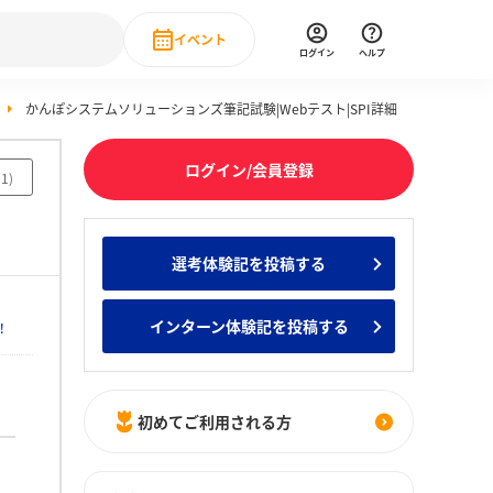
イベント
ログイン
ヘルプ
かんぽシステムソリューションズ筆記試験|Webテスト|SPI詳細
Event
の新卒就職人気企業ランキング
みんなのインターン人気企業ランキン
直近のイベント一覧
ログイン/会員登録
81
)
もっと見る
 IT・DX現場社員インタビュー
選考体験記を投稿する
の新卒就職人気企業ランキング
みんなのインターン人気企業ランキン
インターン体験記を投稿する
！
初めてご利用される方