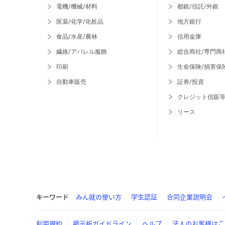
電機/機械/材料
都銀/信託/外銀
医薬/化学/化粧品
地方銀行
食品/水産/農林
信用金庫
繊維/アパレル服飾
総合商社/専門商
印刷
生命保険/損害保
自動車販売
証券/投資
クレジット信販
リース
キーワード
みん就の使い方
学生認証
合同企業説明会
利用規約
掲示板ガイドライン
ヘルプ
法人のお客様はこ