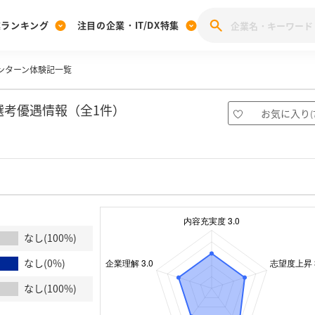
業ランキング
注目の企業・IT/DX特集
のインターン体験記一覧
注目の企業特集
みんなのIT業界新卒就職人気企業ランキング
みんな
[27卒] 本選考体験記投稿キャンペーン
28卒 注目企業特集
27卒 注目企業特集
みんなのDX企業就職ブランド調査
・選考優遇情報（全1件）
お気に入り
(
注目のIT・DX企業特集
28卒 IT・DX企業特集
27卒 IT・DX企業特集
28卒
みんなのIT業界新卒就職人気企業ランキング
みんな
企業研究
なし(100%)
なし(0%)
なし(100%)