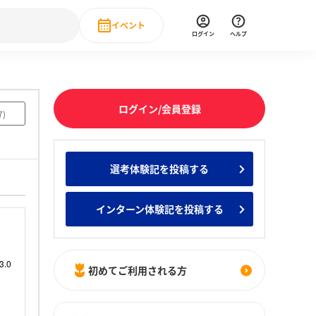
イベント
ログイン
ヘルプ
Event
の新卒就職人気企業ランキング
みんなのインターン人気企業ランキン
直近のイベント一覧
ログイン/会員登録
7
)
もっと見る
 IT・DX現場社員インタビュー
選考体験記を投稿する
の新卒就職人気企業ランキング
みんなのインターン人気企業ランキン
インターン体験記を投稿する
初めてご利用される方