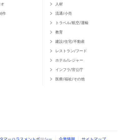
ジオ
人材
制作
流通/小売
トラベル/航空/運輸
教育
建設/住宅/不動産
レストラン/フード
ホテル/レジャー
インフラ/官公庁
医療/福祉/その他
タマーハラスメントポリシー
企業情報
サイトマップ