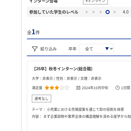
インターン会場
#オンライン
参加していた学生のレベル
4.0
1
全
件
絞り込み
卒年
【26卒】秋冬インターン(総合職)
大学：非表示 / 性別：非表示 / 文理：非表示
満足度
2024年10月中旬
1日間
選考なし
テーマ：
小売業における売場提案を通じて卸の役割を体感
内容：
まず企業説明や業界全体の構造理解を深める座学から始まりました。その後、小売店向けの売