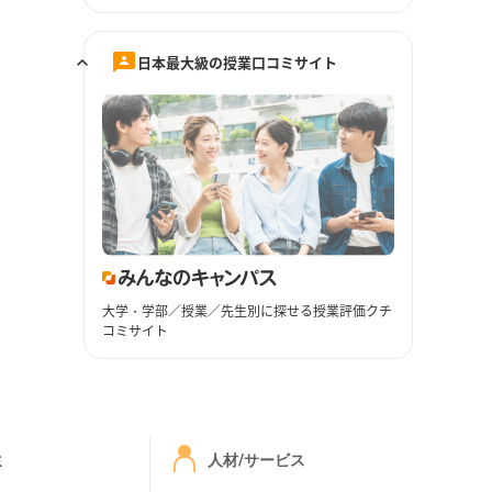
日本最大級の授業口コミサイト
大学・学部／授業／先生別に探せる授業評価クチ
コミサイト
ミ
人材/サービス