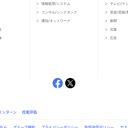
情報処理/システム
テレビ/ラ
コンサル/シンクタンク
音楽/芸能/
通信/ネットワーク
新聞
社
出版
険
広告
等
インターン
授業評価
ちら
グループ規約
プライバシーポリシー
外部送信ポリシー
カス