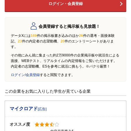
ログイン・会員登録
会員登録すると掲示板も見放題！
データXには
169
件の掲示板書き込みのほか
26
件の選考・面接体験
記、
23
件の内定者の志望動機、
20
件のエントリーシートがありま
す。
その他にみん就に集まった約2万9000件の企業掲示板や就活生による
面接、WEBテスト、リアルタイムの内定情報をご覧いただけます。
内定者の志望動機、ESを参考に就活に挑もう。※パクり厳禁！
ログイン/会員登録
すると閲覧できます。
この企業をお気に入りした学生が見ている企業
マイクロアド
[広告]
オススメ度