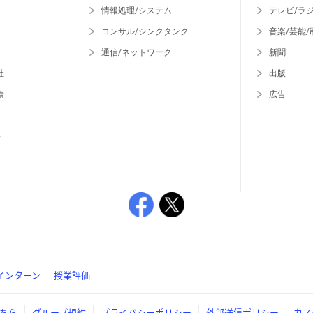
情報処理/システム
テレビ/ラ
コンサル/シンクタンク
音楽/芸能/
通信/ネットワーク
新聞
社
出版
険
広告
等
インターン
授業評価
ちら
グループ規約
プライバシーポリシー
外部送信ポリシー
カス