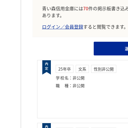
青い森信用金庫には
70
件の掲示板書き込
あります。
ログイン／会員登録
すると閲覧できます
25年卒
文系
性別非公開
学校名
：
非公開
職種
：
非公開