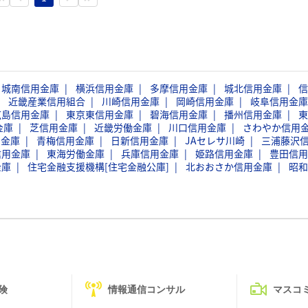
城南信用金庫
横浜信用金庫
多摩信用金庫
城北信用金庫
信
近畿産業信用組合
川崎信用金庫
岡崎信用金庫
岐阜信用金庫
広島信用金庫
東京東信用金庫
碧海信用金庫
播州信用金庫
東
金庫
芝信用金庫
近畿労働金庫
川口信用金庫
さわやか信用
用金庫
青梅信用金庫
日新信用金庫
JAセレサ川崎
三浦藤沢
信用金庫
東海労働金庫
兵庫信用金庫
姫路信用金庫
豊田信用
金庫
住宅金融支援機構[住宅金融公庫]
北おおさか信用金庫
昭和
険
情報通信コンサル
マスコ