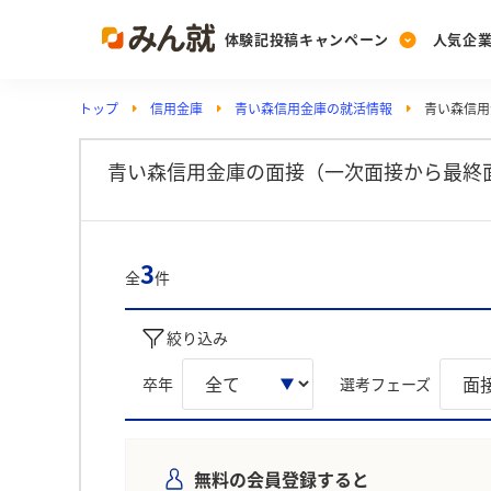
体験記投稿キャンペーン
人気企
トップ
信用金庫
青い森信用金庫の就活情報
青い森信用
Post
Ranking
PickUp
投稿する
ランキングを見る
注目の企業特集
青い森信用金庫の面接（一次面接から最終
Vote
3
全
件
投票する
動画で知ろう！業界・
絞り込み
卒年
選考フェーズ
無料の会員登録すると