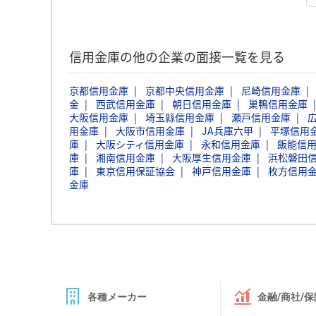
信用金庫の他の企業の面接一覧を見る
京都信用金庫
京都中央信用金庫
尼崎信用金庫
金
西武信用金庫
朝日信用金庫
巣鴨信用金庫
大阪信用金庫
埼玉縣信用金庫
瀬戸信用金庫
用金庫
大阪市信用金庫
JA兵庫六甲
平塚信用
庫
大阪シティ信用金庫
永和信用金庫
飯能信
庫
湘南信用金庫
大阪厚生信用金庫
浜松磐田
庫
東京信用保証協会
神戸信用金庫
枚方信用
金庫
各種メーカー
金融/商社/保