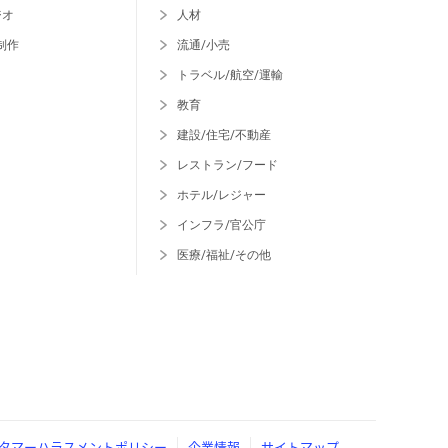
ジオ
人材
制作
流通/小売
トラベル/航空/運輸
教育
建設/住宅/不動産
レストラン/フード
ホテル/レジャー
インフラ/官公庁
医療/福祉/その他
タマーハラスメントポリシー
企業情報
サイトマップ