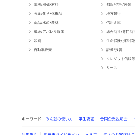
電機/機械/材料
都銀/信託/外銀
医薬/化学/化粧品
地方銀行
食品/水産/農林
信用金庫
繊維/アパレル服飾
総合商社/専門商
印刷
生命保険/損害保
自動車販売
証券/投資
クレジット信販
リース
キーワード
みん就の使い方
学生認証
合同企業説明会
利用規約
掲示板ガイドライン
ヘルプ
法人のお客様はこ