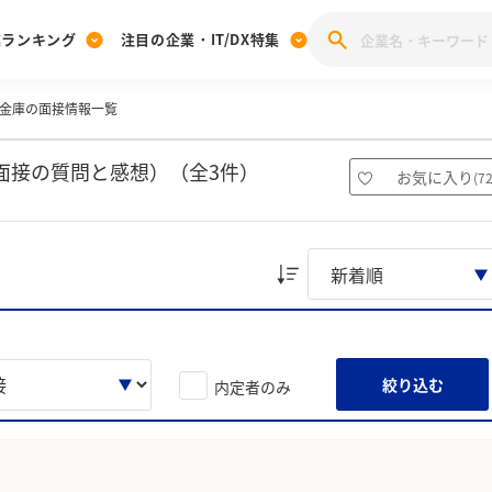
業ランキング
注目の企業・IT/DX特集
金庫の面接情報一覧
注目の企業特集
みんなのIT業界新卒就職人気企業ランキング
みんな
[27卒] 本選考体験記投稿キャンペーン
28卒 注目企業特集
27卒 注目企業特集
みんなのDX企業就職ブランド調査
面接の質問と感想）（全3件）
お気に入り
(
7
注目のIT・DX企業特集
28卒 IT・DX企業特集
27卒 IT・DX企業特集
28卒
みんなのIT業界新卒就職人気企業ランキング
みんな
企業研究
絞り込む
内定者のみ