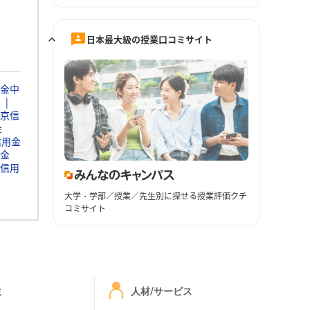
日本最大級の授業口コミサイト
金中
京信
金
信用金
金
信用
大学・学部／授業／先生別に探せる授業評価クチ
コミサイト
ミ
人材/サービス