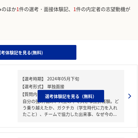
みのほか
1
件の選考・面接体験記、
1
件の内定者の志望動機が
。
選考体験記を見る(無料)
【質問内容・課題】
選考体験記を見る（無料）
自分の強み/弱み、人生の中で大きな挫折経験。ど
う乗り越えたか、ガクチカ（学生時代に力を入れ
たこと）、チームで協力した出来事、なぜ今の...