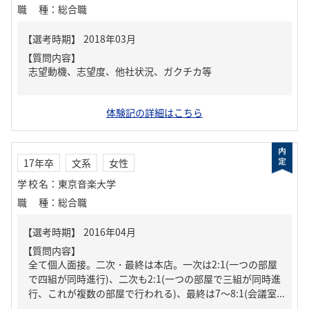
職種
：
総合職
【質問内容】
志望動機、志望度、他社状況、ガクチカ等
体験記の詳細はこちら
17年卒
文系
女性
学校名
：
東京音楽大学
職種
：
総合職
【質問内容】
全て個人面接。二次・最終は本店。一次は2:1(一つの部屋
で四組が同時進行)、二次も2:1(一つの部屋で三組が同時進
行、これが複数の部屋で行われる)、最終は7～8:1(会議室...