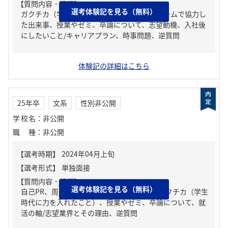
【質問内容・課題】
選考体験記を見る（無料）
ガクチカ（学生時代に力を入れたこと）、チームで協力し
た出来事、授業やゼミ、卒論について、志望動機、入社後
にしたいこと/キャリアプラン、時事問題、逆質問
体験記の詳細はこちら
25年卒
文系
性別非公開
学校名
：
非公開
職種
：
非公開
【質問内容・課題】
選考体験記を見る（無料）
自己PR、周りからどんな人といわれる？、ガクチカ（学生
時代に力を入れたこと）、授業やゼミ、卒論について、就
活の軸/志望業界とその理由、逆質問