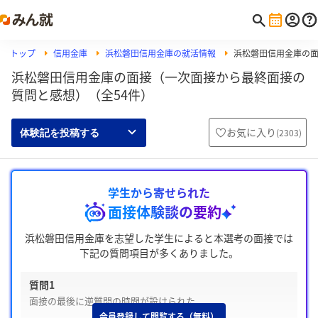
トップ
信用金庫
浜松磐田信用金庫の就活情報
浜松磐田信用金庫の
浜松磐田信用金庫の面接（一次面接から最終面接の
質問と感想）（全54件）
お気に入り
(
2303
)
体験記を投稿する
学生から寄せられた
面接体験談の要約
浜松磐田信用金庫を志望した学生によると本選考の面接では
下記の質問項目が多くありました。
質問1
面接の最後に逆質問の時間が設けられた
会員登録して閲覧する（無料）