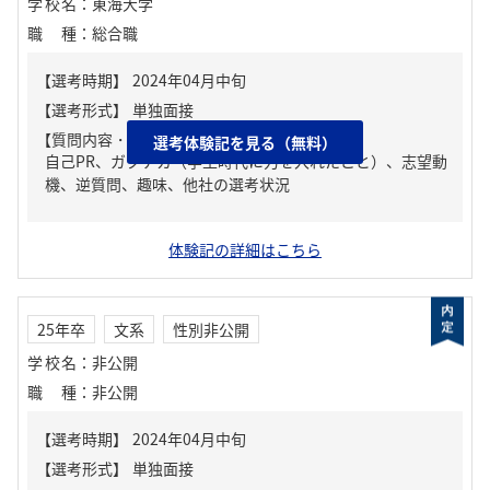
学校名
：
東海大学
職種
：
総合職
【質問内容・課題】
選考体験記を見る（無料）
自己PR、ガクチカ（学生時代に力を入れたこと）、志望動
機、逆質問、趣味、他社の選考状況
体験記の詳細はこちら
25年卒
文系
性別非公開
学校名
：
非公開
職種
：
非公開