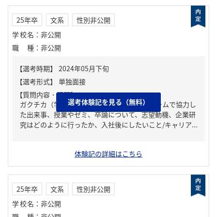
25年卒
文系
性別非公開
学校名
：
非公開
職種
：
非公開
【質問内容・課題】
選考体験記を見る（無料）
ガクチカ（学生時代に力を入れたこと）、チームで協力し
た出来事、授業やゼミ、卒論について、志望動機、企業研
究はどのように行ったか、入社後にしたいこと/キャリア...
体験記の詳細はこちら
25年卒
文系
性別非公開
学校名
：
非公開
職種
：
非公開