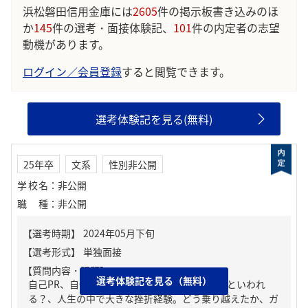
浜松磐田信用金庫には
2605
件の掲示板書き込みのほ
か
145
件の選考・面接体験記、
101
件の内定者の志望
動機があります。
ログイン／会員登録
すると閲覧できます。
選考体験記を見る(無料)
25年卒
文系
性別非公開
学校名
：
非公開
職種
：
非公開
【質問内容・課題】
選考体験記を見る（無料）
自己PR、自分の強み/弱み、周りからどんな人といわれ
る？、人生の中で大きな挫折経験。どう乗り越えたか、ガ