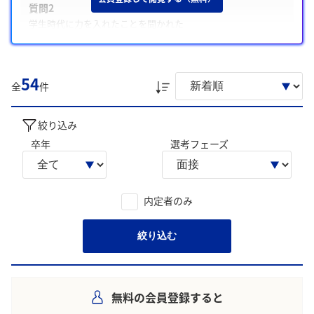
質問2
学生時代に力を入れたことを聞かれた
質問3
志望動機とその理由を聞かれた
54
全
件
また、注意した点として、「地域の歴史や産業を踏まえた具
体的提案を準備する」や「結論から簡潔に述べ、具体例で補
強して話す」があげられています。
絞り込み
卒年
選考フェーズ
学生の声を就職活動の参考にしましょう。
※AIを使用し、過去3年間のユーザー投稿を要約しています。実際
のユーザの投稿は下記の一覧からご確認ください。
内定者のみ
絞り込む
無料の会員登録すると