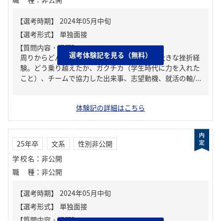
【質問内容・課題】
選考体験記を見る（無料）
周りからどんな人といわれる？、人生の中で大きな挫折経
験。どう乗り越えたか、ガクチカ（学生時代に力を入れた
こと）、チームで協力した出来事、志望動機、就活の軸/...
体験記の詳細はこちら
25年卒
文系
性別非公開
学校名
：
非公開
職種
：
非公開
【質問内容・課題】