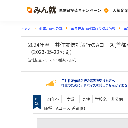
体験記投稿キャンペーン
人気企
トップ
都銀/信託/外銀
三井住友信託銀行の就活情報
三
Post
Ranking
PickUp
投稿する
ランキングを見る
注目の企業特集
2024年卒三井住友信託銀行のAコース(首
（2023-05-22公開）
適性検査・テストの種類・形式
Vote
投票する
三井住友信託銀行の選考を受けた方へ
動画で知ろう！業界・
後輩のためにアドバイスを残しませんか？あな
24年卒
文系
男性
学校名
：
非公開
職種
：
Aコース(首都圏)