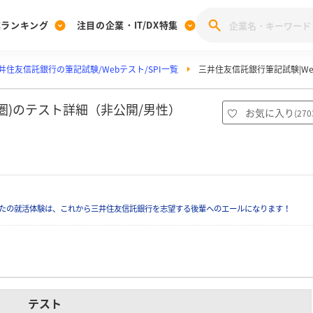
業ランキング
注目の企業・IT/DX特集
井住友信託銀行の筆記試験/Webテスト/SPI一覧
三井住友信託銀行筆記試験|Web
注目の企業特集
みんなのIT業界新卒就職人気企業ランキング
みんな
[27卒] 本選考体験記投稿キャンペーン
28卒 注目企業特集
27卒 注目企業特集
みんなのDX企業就職ブランド調査
都圏)のテスト詳細（非公開/男性）
お気に入り
(
270
注目のIT・DX企業特集
28卒 IT・DX企業特集
27卒 IT・DX企業特集
28卒
みんなのIT業界新卒就職人気企業ランキング
みんな
企業研究
たの就活体験は、これから三井住友信託銀行を志望する後輩へのエールになります！
テスト