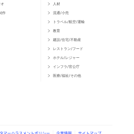
ジオ
人材
制作
流通/小売
トラベル/航空/運輸
教育
建設/住宅/不動産
レストラン/フード
ホテル/レジャー
インフラ/官公庁
医療/福祉/その他
タマーハラスメントポリシー
企業情報
サイトマップ