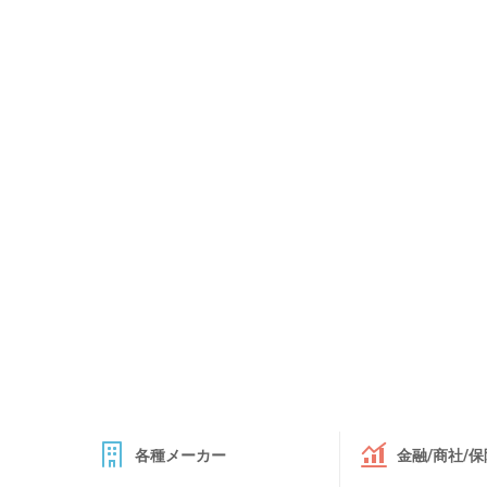
各種メーカー
金融/商社/保