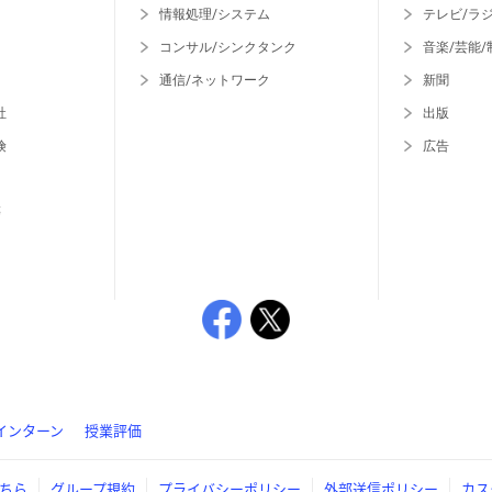
情報処理/システム
テレビ/ラ
コンサル/シンクタンク
音楽/芸能/
通信/ネットワーク
新聞
社
出版
険
広告
等
インターン
授業評価
ちら
グループ規約
プライバシーポリシー
外部送信ポリシー
カス