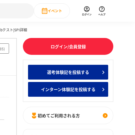
イベント
ログイン
ヘルプ
テスト|SPI詳細
Event
の新卒就職人気企業ランキング
みんなのインターン人気企業ランキン
直近のイベント一覧
ログイン/会員登録
35
)
もっと見る
 IT・DX現場社員インタビュー
選考体験記を投稿する
の新卒就職人気企業ランキング
みんなのインターン人気企業ランキン
インターン体験記を投稿する
初めてご利用される方