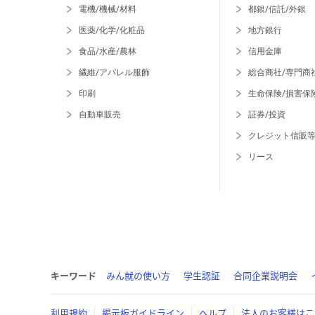
電機/機械/材料
都銀/信託/外銀
医薬/化学/化粧品
地方銀行
食品/水産/農林
信用金庫
繊維/アパレル服飾
総合商社/専門商
印刷
生命保険/損害保
自動車販売
証券/投資
クレジット信販
リース
キーワード
みん就の使い方
学生認証
合同企業説明会
利用規約
掲示板ガイドライン
ヘルプ
法人のお客様はこ