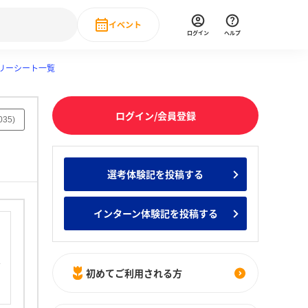
イベント
ログイン
ヘルプ
リーシート一覧
Event
の新卒就職人気企業ランキング
みんなのインターン人気企業ランキン
直近のイベント一覧
ログイン/会員登録
もっと見る
035
)
 IT・DX現場社員インタビュー
の新卒就職人気企業ランキング
みんなのインターン人気企業ランキン
選考体験記を投稿する
インターン体験記を投稿する
初めてご利用される方