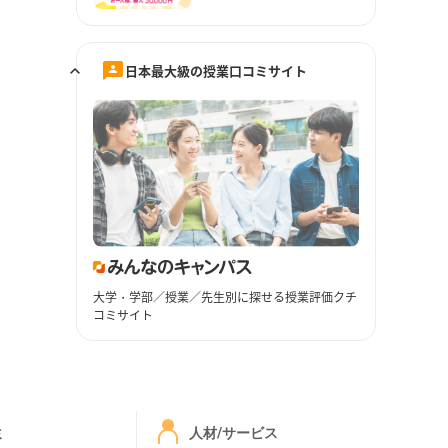
日本最大級の授業口コミサイト
大学・学部／授業／先生別に探せる授業評価クチ
コミサイト
ミ
人材/サービス