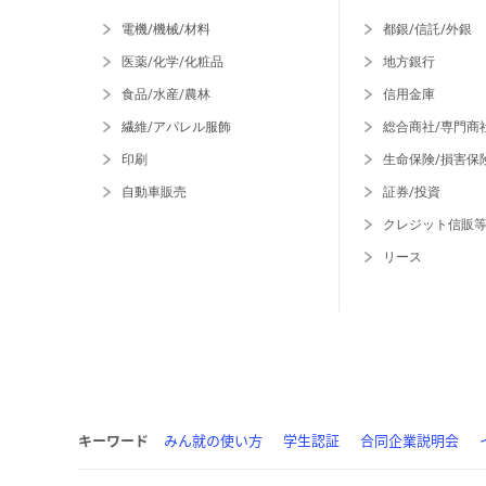
電機/機械/材料
都銀/信託/外銀
医薬/化学/化粧品
地方銀行
食品/水産/農林
信用金庫
繊維/アパレル服飾
総合商社/専門商
印刷
生命保険/損害保
自動車販売
証券/投資
クレジット信販
リース
キーワード
みん就の使い方
学生認証
合同企業説明会