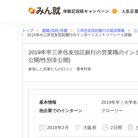
体験記投稿キャンペーン
人気企
トップ
都銀/信託/外銀
三井住友信託銀行の就活情報
三
Post
Ranking
PickUp
2019卒の三井住友信託銀行のインターンエントリーシート詳細
投稿する
ランキングを見る
注目の企業特集
2019年卒三井住友信託銀行の営業職のイ
公開/性別非公開)
Vote
参加した先輩たちの口コミ・選考対策
投票する
動画で知ろう！業界・
基本情報
2019年卒｜大学
他企業でのインターン
グローリー
2018年2月
大阪府
2日間