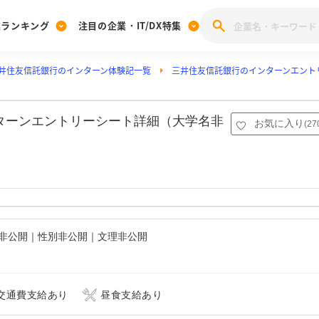
業ランキング
注目の企業・IT/DX特集
井住友信託銀行のインターン体験記一覧
三井住友信託銀行のインターンエント
注目の企業特集
みんなのIT業界新卒就職人気企業ランキング
みんな
[27卒] 本選考体験記投稿キャンペーン
28卒 注目企業特集
27卒 注目企業特集
みんなのDX企業就職ブランド調査
ンターンエントリーシート詳細（大学名非
お気に入り
(
27
注目のIT・DX企業特集
28卒 IT・DX企業特集
27卒 IT・DX企業特集
28卒
みんなのIT業界新卒就職人気企業ランキング
みんな
企業研究
名非公開｜性別非公開｜文理非公開
交通費支給あり
昼食支給あり