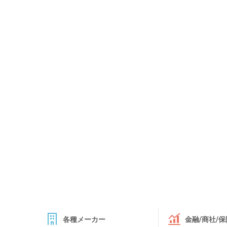
各種メーカー
金融/商社/保