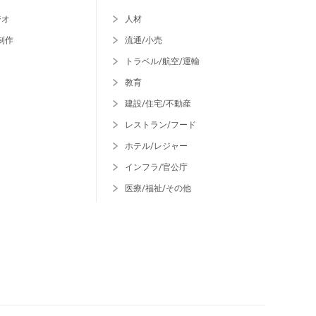
ジオ
人材
制作
流通/小売
トラベル/航空/運輸
教育
建設/住宅/不動産
レストラン/フード
ホテル/レジャー
インフラ/官公庁
医療/福祉/その他