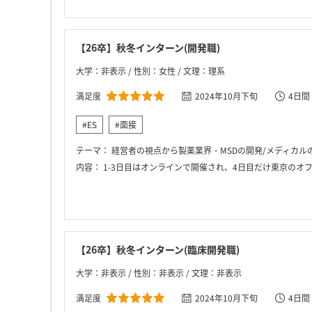
【26卒】秋冬インターン(開発職)
大学：非表示 / 性別：女性 / 文理：理系
満足度
2024年10月下旬
4日間
#ES
#面接
テーマ：
経営者の視点から製薬業界・MSDの開発/メディカル
内容：
1-3日目はオンラインで開催され、4日目だけ東京のオフィスで開催されました。4日間とも朝から晩までみっちりでした。4日とも同じ7人グループで活動しました。1-3目は座学が中心で、会社の
【26卒】秋冬インターン(臨床開発職)
大学：非表示 / 性別：非表示 / 文理：非表示
満足度
2024年10月下旬
4日間