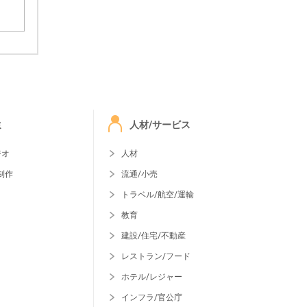
ミ
人材/サービス
ジオ
人材
制作
流通/小売
トラベル/航空/運輸
教育
建設/住宅/不動産
レストラン/フード
ホテル/レジャー
インフラ/官公庁