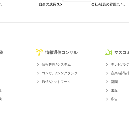
険
情報通信コンサル
マスコ
情報処理/システム
テレビ/ラ
コンサル/シンクタンク
音楽/芸能/
通信/ネットワーク
新聞
社
出版
険
広告
等