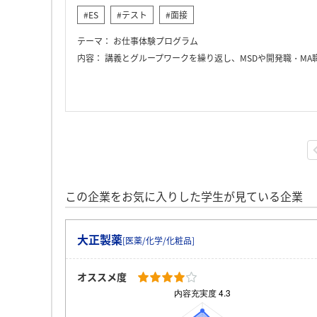
#ES
#テスト
#面接
テーマ：
お仕事体験プログラム
内容：
講義とグループワークを繰り返し、MSDや開発職・MA職の理解を深めていきました。また、グループメンバーは一日を除いて同じであったため、段々とチームワークも上が
この企業をお気に入りした学生が見ている企業
大正製薬
[医薬/化学/化粧品]
オススメ度