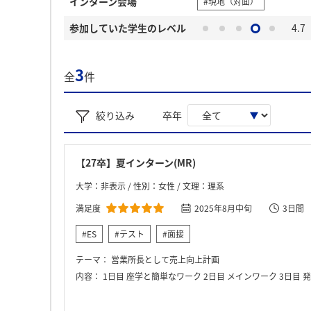
インターン会場
#現地（対面）
参加していた学生のレベル
4.7
3
全
件
絞り込み
卒年
【27卒】夏インターン(MR)
大学：非表示 / 性別：女性 / 文理：理系
満足度
2025年8月中旬
3日間
#ES
#テスト
#面接
テーマ：
営業所長として売上向上計画
内容：
1日目 座学と簡単なワーク 2日目 メインワーク 3日目