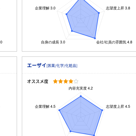
エーザイ
[医薬/化学/化粧品]
オススメ度