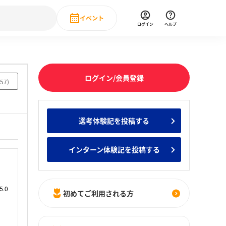
イベント
ログイン
ヘルプ
Event
の新卒就職人気企業ランキング
みんなのインターン人気企業ランキン
直近のイベント一覧
ログイン/会員登録
57
)
もっと見る
 IT・DX現場社員インタビュー
選考体験記を投稿する
の新卒就職人気企業ランキング
みんなのインターン人気企業ランキン
インターン体験記を投稿する
初めてご利用される方