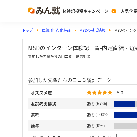
体験記投稿キャンペーン
人気企
トップ
医薬/化学/化粧品
MSDの就活情報
MSDのイン
Post
Ranking
PickUp
投稿する
ランキングを見る
注目の企業特集
MSDのインターン体験記一覧-内定直結・選
参加した先輩たちの口コミ・選考対策
Vote
参加した先輩たちの口コミ統計データ
投票する
動画で知ろう！業界・
オススメ度
5.0
あり(67%)
本選考の優遇
あり(100%)
選考
あり(0%)
給与