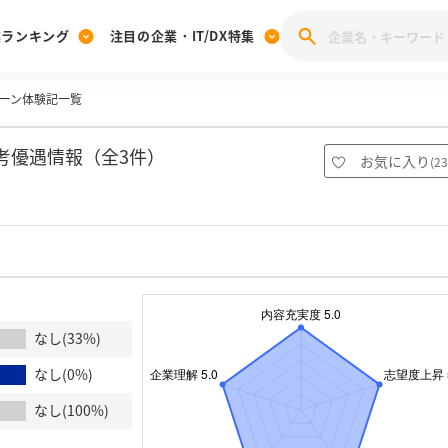
業ランキング
注目の企業・IT/DX特集
ターン体験記一覧
注目の企業特集
みんなのIT業界新卒就職人気企業ランキング
みんな
[27卒] 本選考体験記投稿キャンペーン
28卒 注目企業特集
27卒 注目企業特集
みんなのDX企業就職ブランド調査
考優遇情報（全3件）
お気に入り
(
23
注目のIT・DX企業特集
28卒 IT・DX企業特集
27卒 IT・DX企業特集
28卒
みんなのIT業界新卒就職人気企業ランキング
みんな
企業研究
なし(33%)
なし(0%)
なし(100%)