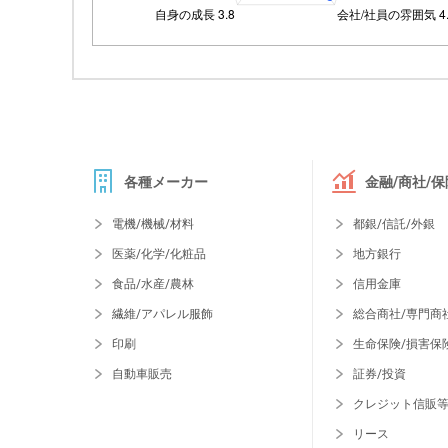
各種メーカー
金融/商社/保
電機/機械/材料
都銀/信託/外銀
医薬/化学/化粧品
地方銀行
食品/水産/農林
信用金庫
繊維/アパレル服飾
総合商社/専門商
印刷
生命保険/損害保
自動車販売
証券/投資
クレジット信販
リース