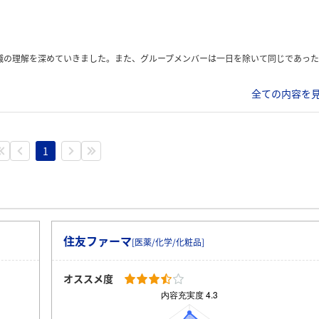
っていきました。 最終日はグループ発表がありました。3日目までは、日程がA日程・B日程と別れていましたが、最終日は二つの日程を合体して行われました。具体的な内容は伏せさせていただきますが、開発職に必要な考え方を獲得できるような内容でした。
全ての内容を見
1
住友ファーマ
[医薬/化学/化粧品]
オススメ度