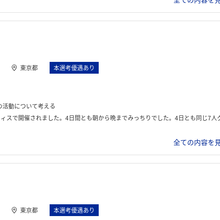
東京都
本選考優遇あり
の活動について考える
こと、開発職・MA職のそれぞれの職種のことなどを実際の社員の方から詳しく説明していただきました。座学の間に1日に1.2回のグループディスカッションを行い、発表も何度もしました。3日目に4日目のテーマが出され、4日目までの間に準備をし、4日目は対面でその発表会を行うという内容でし
全ての内容を見
東京都
本選考優遇あり