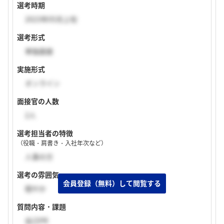
選考時期
2023年05月上旬
選考形式
単独面接
実施形式
オンライン
面接官の人数
2人
選考担当者の特徴
（役職・肩書き・入社年次など）
人事の方
選考の雰囲気
穏やか
質問内容・課題
自己PR