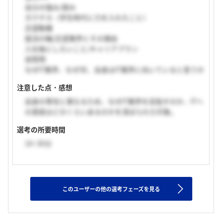
自分の強み/弱み
ガクチカ（学生時代に力を入れたこと）
志望動機
就活の軸/志望業界とその理由
入社後にしたいこと/キャリアプラン
逆質問
なぜIT業界、なぜSE、自身はIT業界に向いていると思うか
注意した点・感想
自身の専攻と異なるため、なぜIT業界を目指すのか、ITへ
の意欲はどのくらいあるのかを深ぼられた印象。
選考の所要時間
16~30分
このユーザーの他の選考フェーズを見る