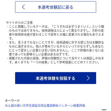
本選考体験記に戻る
サイトからのご注意
ここに掲載しているデータは、「こうすれば必ずうまくいく」という類
のものではありません。採用過程は人によって異なりますし、方針の変
更や採用担当者が変わることで前年と大幅に変更される場合もありえま
す。
また、言うまでもないことですが、採用過程に対する感じ方は主観的な
ものに過ぎません。他人が誉めているからといってかならずしもあなた
にとって望ましい企業とは言い切れませんし、ここで評価の高くない企
業であっても素晴らしい企業はあるはずです。
掲載された内容の真偽、評価の信頼性について当サイトは保証しかねま
す。あくまでも「一つの結果」として参考程度にとどめてください。
本選考体験を投稿する
キーワード
みん就の使い方
学生認証
合同企業説明会
インターン
授業評価