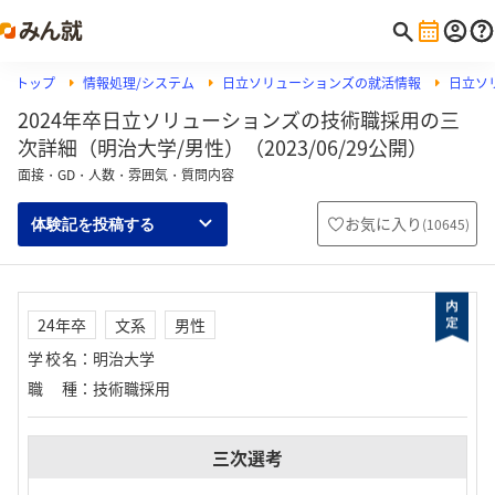
トップ
情報処理/システム
日立ソリューションズの就活情報
日立ソ
2024年卒日立ソリューションズの技術職採用の三
次詳細（明治大学/男性）（2023/06/29公開）
面接・GD・人数・雰囲気・質問内容
お気に入り
(
10645
)
体験記を投稿する
24年卒
文系
男性
学校名
：
明治大学
職種
：
技術職採用
三次選考