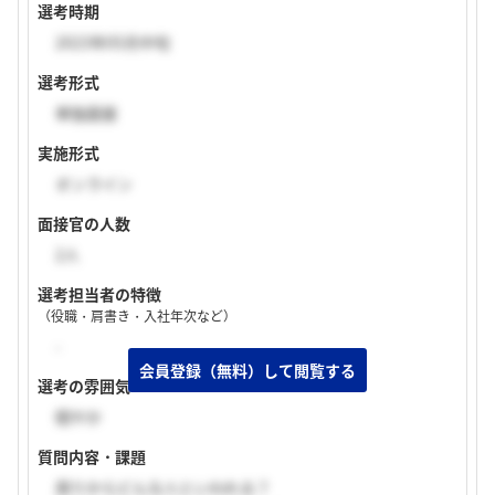
選考時期
2023年05月中旬
選考形式
単独面接
実施形式
オンライン
面接官の人数
2人
選考担当者の特徴
（役職・肩書き・入社年次など）
-
選考の雰囲気
穏やか
質問内容・課題
周りからどんな人といわれる？