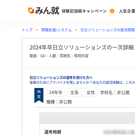
体験記投稿キャンペーン
人気企
トップ
情報処理/システム
日立ソリューションズの就活情報
Post
Ranking
PickUp
投稿する
ランキングを見る
注目の企業特集
2024年卒日立ソリューションズの一次詳細（非
面接・GD・人数・雰囲気・質問内容
Vote
日立ソリューションズの選考を受けた方へ
投票する
後輩のためにアドバイスを残しませんか？あなたの就活体験は、これ
動画で知ろう！業界・
24年卒
文系
女性
学校名
：
非公開
職種
：
非公開
選考時期
2023年06月上旬