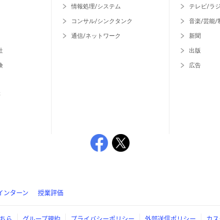
情報処理/システム
テレビ/ラ
コンサル/シンクタンク
音楽/芸能/
通信/ネットワーク
新聞
社
出版
険
広告
等
インターン
授業評価
ちら
グループ規約
プライバシーポリシー
外部送信ポリシー
カス