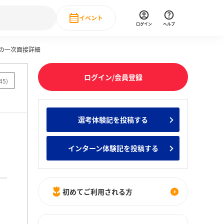
イベント
ログイン
ヘルプ
ズの一次面接詳細
Event
の新卒就職人気企業ランキング
みんなのインターン人気企業ランキン
直近のイベント一覧
ログイン/会員登録
45
)
もっと見る
 IT・DX現場社員インタビュー
選考体験記を投稿する
の新卒就職人気企業ランキング
みんなのインターン人気企業ランキン
インターン体験記を投稿する
初めてご利用される方