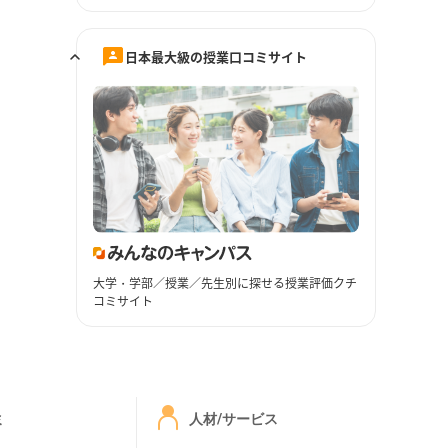
日本最大級の授業口コミサイト
大学・学部／授業／先生別に探せる授業評価クチ
コミサイト
ミ
人材/サービス