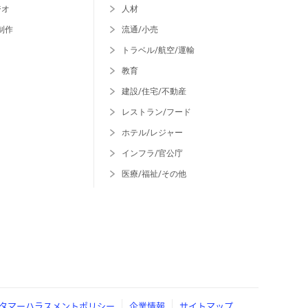
ジオ
人材
制作
流通/小売
トラベル/航空/運輸
教育
建設/住宅/不動産
レストラン/フード
ホテル/レジャー
インフラ/官公庁
医療/福祉/その他
タマーハラスメントポリシー
企業情報
サイトマップ