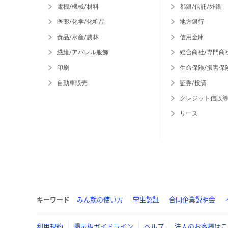
電機/機械/材料
都銀/信託/外銀
医薬/化学/化粧品
地方銀行
食品/水産/農林
信用金庫
繊維/アパレル服飾
総合商社/専門商
印刷
生命保険/損害保
自動車販売
証券/投資
クレジット信販
リース
キーワード
みん就の使い方
学生認証
合同企業説明会
利用規約
掲示板ガイドライン
ヘルプ
法人のお客様はこ