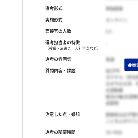
選考形式
単独面接
実施形式
オンライン
面接官の人数
1人
選考担当者の特徴
-
（役職・肩書き・入社年次など）
選考の雰囲気
普通
質問内容・課題
自己PR
ガクチカ（学生
なぜ今の大学、
志望動機
就活の軸/志望
逆質問
注意した点・感想
面接前は必ず聞
ことを心がけて
選考の所要時間
16~30分