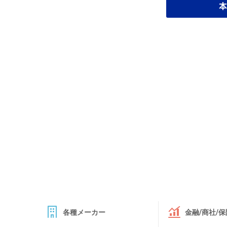
本
各種メーカー
金融/商社/保