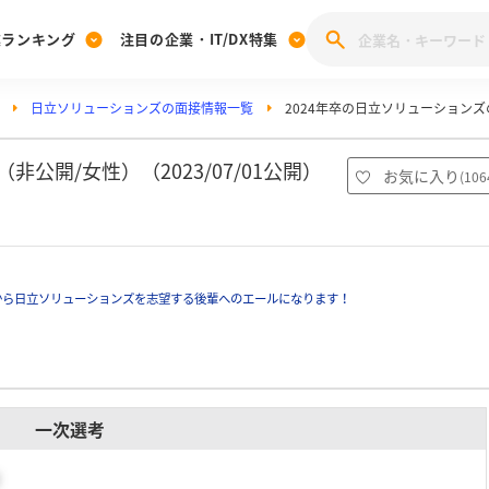
業ランキング
注目の企業・IT/DX特集
日立ソリューションズの面接情報一覧
2024年卒の日立ソリューション
注目の企業特集
みんなのIT業界新卒就職人気企業ランキング
みんな
[27卒] 本選考体験記投稿キャンペーン
28卒 注目企業特集
27卒 注目企業特集
みんなのDX企業就職ブランド調査
公開/女性）（2023/07/01公開）
お気に入り
(
106
注目のIT・DX企業特集
28卒 IT・DX企業特集
27卒 IT・DX企業特集
28卒
みんなのIT業界新卒就職人気企業ランキング
みんな
から日立ソリューションズを志望する後輩へのエールになります！
企業研究
一次選考