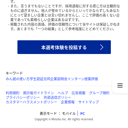
す。
また、言うまでもないことですが、採用過程に対する感じ方は主観的な
ものに過ぎません。他人が誉めているからといってかならずしもあなた
にとって望ましい企業とは言い切れませんし、ここで評価の高くない企
業であっても素晴らしい企業はあるはずです。
掲載された内容の真偽、評価の信頼性について当サイトは保証しかねま
す。あくまでも「一つの結果」として参考程度にとどめてください。
本選考体験を投稿する
キーワード
みん就の使い方
学生認証
合同企業説明会
インターン
授業評価
利用規約
掲示板ガイドライン
ヘルプ
広告掲載
グループ規約
プライバシーポリシー
外部送信ポリシー
カスタマーハラスメントポリシー
企業情報
サイトマップ
表示モード
モバイル
PC
Copyright © Minshu Inc. All rights reserved.