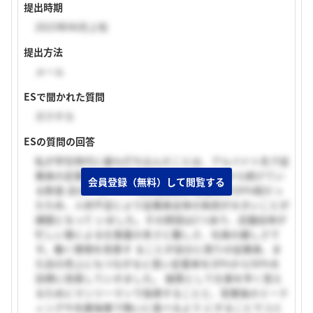
提出時期
2023年06月上旬
提出方法
メール
ESで聞かれた質問
ガクチカ
ESの質問の回答
私が学生時代に最も打ち込んだことは、アルバイト先で従
業員の定着率を上げたことです。大学1年生から続けてい
会員登録（無料）して閲覧する
る飲食 店のアルバイト先は従業員の定着率が20%程だっ
たため、人材不足により従業員全体の負担が大きいことが
課題となって いました。その原因は2つあり、店舗自体が
忙しい事による仕事量の多さと難しさ、社員の厳しさで
す。働く環境を改善す ることが自分と周りの従業員、ま
た店の売上にもつながると思い定着率を20%から50%を
目標に改善していきました。 施策として仕事を早く覚え
るためにマンツーマンで指導することと、営業後のミーテ
ィングや先輩後輩で賄いに食べるよう にすることでコミ