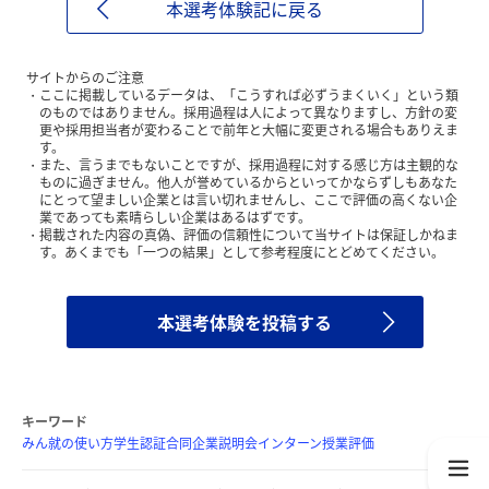
本選考体験記に戻る
サイトからのご注意
ここに掲載しているデータは、「こうすれば必ずうまくいく」という類
のものではありません。採用過程は人によって異なりますし、方針の変
更や採用担当者が変わることで前年と大幅に変更される場合もありえま
す。
また、言うまでもないことですが、採用過程に対する感じ方は主観的な
ものに過ぎません。他人が誉めているからといってかならずしもあなた
にとって望ましい企業とは言い切れませんし、ここで評価の高くない企
業であっても素晴らしい企業はあるはずです。
掲載された内容の真偽、評価の信頼性について当サイトは保証しかねま
す。あくまでも「一つの結果」として参考程度にとどめてください。
本選考体験を投稿する
キーワード
みん就の使い方
学生認証
合同企業説明会
インターン
授業評価