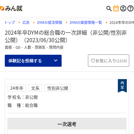
トップ
広告
DYMの就活情報
DYMの面接情報一覧
2024年卒のD
2024年卒DYMの総合職の一次詳細（非公開/性別非
公開）（2023/06/30公開）
面接・GD・人数・雰囲気・質問内容
お気に入り
(
1219
)
体験記を投稿する
24年卒
文系
性別非公開
学校名
：
非公開
職種
：
総合職
一次選考