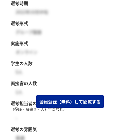
選考時期
2022年10月中旬
選考形式
グループ面接
実施形式
オンライン
学生の人数
5人
面接官の人数
1人
選考担当者の特徴
（役職・肩書き・入社年次など）
-
選考の雰囲気
普通