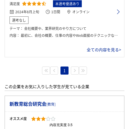
満足度
本選考優遇あり
2024年8月上旬
1日間
オンライン
選考なし
テーマ：
会社概要や、業界研究のやり方について
内容：
最初に、会社の概要、仕事の内容やWeb面接のテクニックなどを学ぶ。その後、グループに分かれて社員と模擬面接を行い、フィードバックをもらう。最後には座談会があり社員に質問をする時間がある。
全ての内容を見る>
1
この企業をお気に入りした学生が見ている企業
新教育総合研究会
[教育]
オススメ度