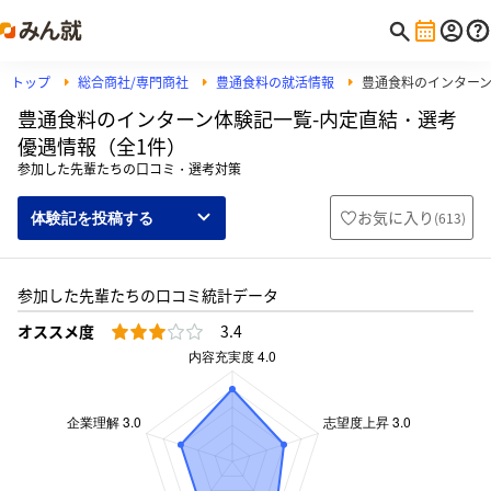
トップ
総合商社/専門商社
豊通食料の就活情報
豊通食料のインター
豊通食料のインターン体験記一覧-内定直結・選考
優遇情報（全1件）
参加した先輩たちの口コミ・選考対策
お気に入り
(
613
)
体験記を投稿する
参加した先輩たちの口コミ統計データ
オススメ度
3.4