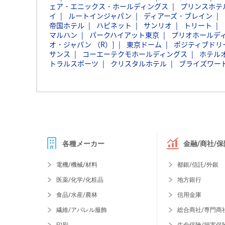
ェア・エニックス・ホールディングス
プリンスホテ
イ
ルートインジャパン
ディアーズ・ブレイン
帝国ホテル
ハピネット
サンリオ
トリート
マルハン
パークハイアット東京
プリオホールデ
オ・ジャパン （R）]
東京ドーム
ポジティブドリ
サンス
コーエーテクモホールディングス
ホテル
トラルスポーツ
クリスタルホテル
ブライズワー
各種メーカー
金融/商社/保
電機/機械/材料
都銀/信託/外銀
医薬/化学/化粧品
地方銀行
食品/水産/農林
信用金庫
繊維/アパレル服飾
総合商社/専門商