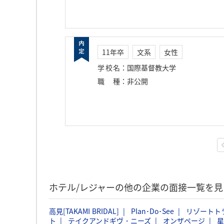
11年卒
文系
女性
学校名
：
国際基督教大学
職種
：
非公開
ホテル/レジャーの他の企業の面接一覧を見
高見[TAKAMI BRIDAL]
Plan･Do･See
リゾートト
ト
テイクアンドギヴ・ニーズ
オンザページ
星