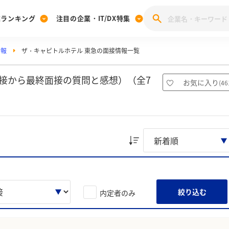
業ランキング
注目の企業・IT/DX特集
情報
ザ・キャピトルホテル 東急の面接情報一覧
注目の企業特集
みんなのIT業界新卒就職人気企業ランキング
みんな
[27卒] 本選考体験記投稿キャンペーン
28卒 注目企業特集
27卒 注目企業特集
みんなのDX企業就職ブランド調査
接から最終面接の質問と感想）（全7
お気に入り
(
46
注目のIT・DX企業特集
28卒 IT・DX企業特集
27卒 IT・DX企業特集
28卒
みんなのIT業界新卒就職人気企業ランキング
みんな
企業研究
絞り込む
内定者のみ