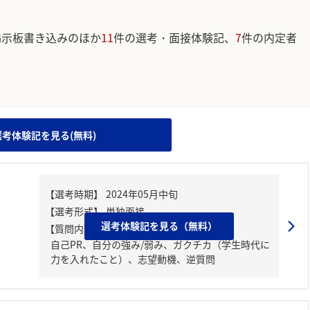
掲示板書き込みのほか
11
件の選考・面接体験記、
7
件の内定者
。
選考体験記を見る(無料)
選考体験記を見る（無料）
【質問内容・課題】
自己PR、自分の強み/弱み、ガクチカ（学生時代に
力を入れたこと）、志望動機、逆質問