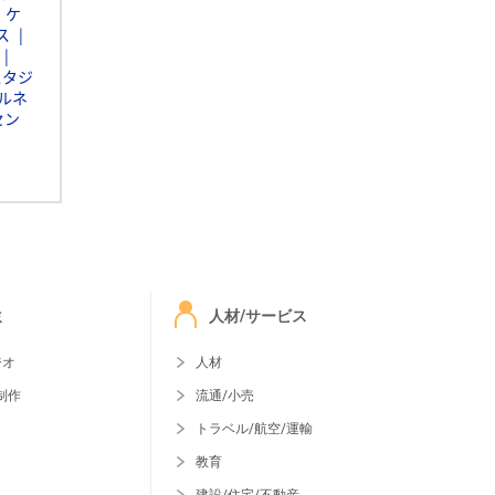
・ケ
ス
スタジ
ルネ
セン
ミ
人材/サービス
ジオ
人材
制作
流通/小売
トラベル/航空/運輸
教育