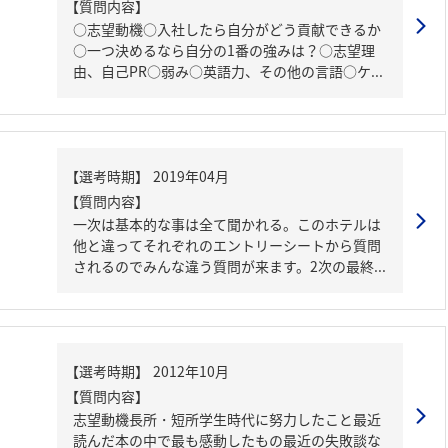
【質問内容】
○志望動機○入社したら自分がどう貢献できるか
○一つ決めるなら自分の1番の強みは？○志望理
由、自己PR○弱み○英語力、その他の言語○ケ...
【質問内容】
一次は基本的な事は全て聞かれる。このホテルは
他と違ってそれぞれのエントリーシートから質問
されるのでみんな違う質問が来ます。2次の最終...
【質問内容】
志望動機長所・短所学生時代に努力したこと最近
読んだ本の中で最も感動したもの最近の失敗談な