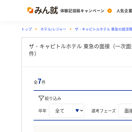
体験記投稿キャンペーン
人気企
トップ
ホテル/レジャー
ザ・キャピトルホテル 東急の就活
Post
Ranking
PickUp
投稿する
ランキングを見る
注目の企業特集
ザ・キャピトルホテル 東急の面接（一次面
件）
Vote
投票する
7
全
件
動画で知ろう！業界・
絞り込み
卒年
選考フェーズ