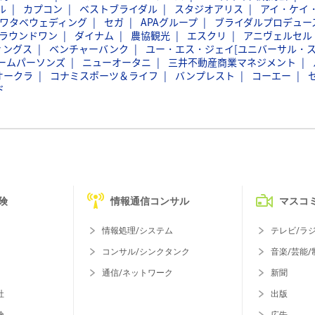
ル
カプコン
ベストブライダル
スタジオアリス
アイ・ケイ
ワタベウェディング
セガ
APAグループ
ブライダルプロデュー
ラウンドワン
ダイナム
農協観光
エスクリ
アニヴェルセル
ィングス
ベンチャーバンク
ユー・エス・ジェイ[ユニバーサル・
ームパーソンズ
ニューオータニ
三井不動産商業マネジメント
オークラ
コナミスポーツ＆ライフ
バンプレスト
コーエー
ド
険
情報通信コンサル
マスコ
情報処理/システム
テレビ/ラ
コンサル/シンクタンク
音楽/芸能/
通信/ネットワーク
新聞
社
出版