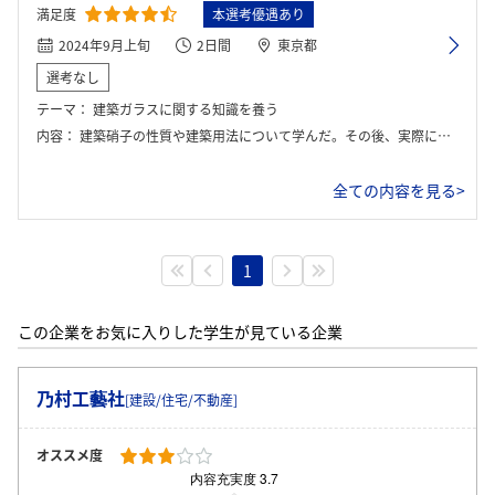
満足度
本選考優遇あり
2024年9月上旬
2日間
東京都
選考なし
テーマ：
建築ガラスに関する知識を養う
内容：
建築硝子の性質や建築用法について学んだ。その後、実際に東京駅に出向き、施工した建物を見学した。
全ての内容を見る>
1
この企業をお気に入りした学生が見ている企業
乃村工藝社
[建設/住宅/不動産]
オススメ度