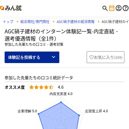
トップ
総合商社/専門商社
AGC硝子建材の就活情報
AGC硝子建材の
AGC硝子建材のインターン体験記一覧-内定直結・
選考優遇情報（全1件）
参加した先輩たちの口コミ・選考対策
お気に入り
(
169
)
体験記を投稿する
参加した先輩たちの口コミ統計データ
オススメ度
4.6