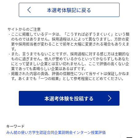
本選考体験記に戻る
サイトからのご注意
ここに掲載しているデータは、「こうすれば必ずうまくいく」という類
のものではありません。採用過程は人によって異なりますし、方針の変
更や採用担当者が変わることで前年と大幅に変更される場合もありえま
す。
また、言うまでもないことですが、採用過程に対する感じ方は主観的な
ものに過ぎません。他人が誉めているからといってかならずしもあなた
にとって望ましい企業とは言い切れませんし、ここで評価の高くない企
業であっても素晴らしい企業はあるはずです。
掲載された内容の真偽、評価の信頼性について当サイトは保証しかねま
す。あくまでも「一つの結果」として参考程度にとどめてください。
本選考体験を投稿する
キーワード
みん就の使い方
学生認証
合同企業説明会
インターン
授業評価