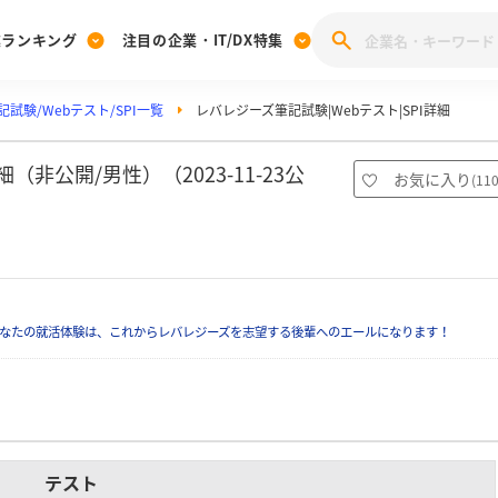
業ランキング
注目の企業・IT/DX特集
試験/Webテスト/SPI一覧
レバレジーズ筆記試験|Webテスト|SPI詳細
注目の企業特集
みんなのIT業界新卒就職人気企業ランキング
みんな
[27卒] 本選考体験記投稿キャンペーン
28卒 注目企業特集
27卒 注目企業特集
みんなのDX企業就職ブランド調査
非公開/男性）（2023-11-23公
お気に入り
(
11
注目のIT・DX企業特集
28卒 IT・DX企業特集
27卒 IT・DX企業特集
28卒
みんなのIT業界新卒就職人気企業ランキング
みんな
企業研究
なたの就活体験は、これからレバレジーズを志望する後輩へのエールになります！
テスト