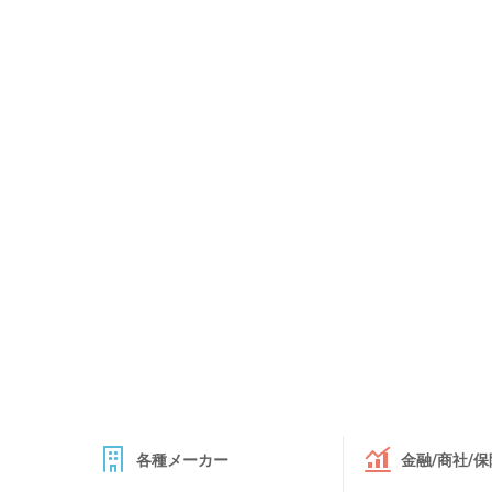
各種メーカー
金融/商社/保