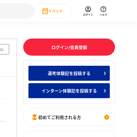
イベント
ログイン
ヘルプ
Event
の新卒就職人気企業ランキング
みんなのインターン人気企業ランキン
直近のイベント一覧
ログイン/会員登録
06
)
もっと見る
 IT・DX現場社員インタビュー
選考体験記を投稿する
の新卒就職人気企業ランキング
みんなのインターン人気企業ランキン
インターン体験記を投稿する
初めてご利用される方