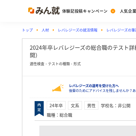
体験記投稿キャンペーン
人気企
トップ
人材
レバレジーズの就活情報
レバレジーズの筆記
Post
Ranking
PickUp
投稿する
ランキングを見る
注目の企業特集
2024年卒レバレジーズの総合職のテスト詳細（
開）
適性検査・テストの種類・形式
Vote
投票する
レバレジーズの選考を受けた方へ
動画で知ろう！業界・
後輩のためにアドバイスを残しませんか？あ
24年卒
文系
男性
学校名
：
非公開
職種
：
総合職