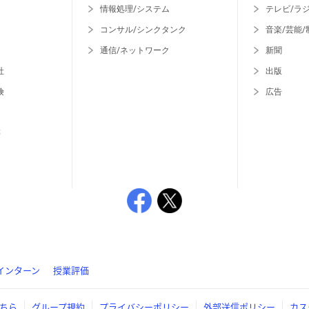
情報処理/システム
テレビ/ラ
コンサル/シンクタンク
音楽/芸能/
通信/ネットワーク
新聞
社
出版
険
広告
等
インターン
授業評価
ちら
グループ規約
プライバシーポリシー
外部送信ポリシー
カス