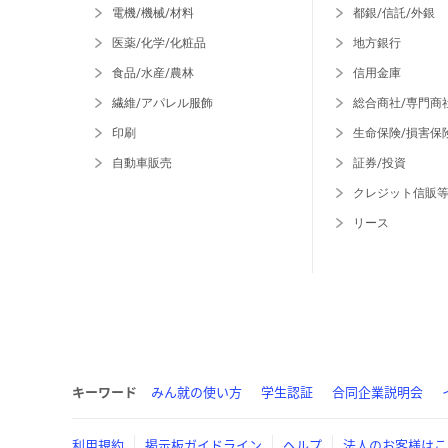
電機/機械/材料
都銀/信託/外銀
医薬/化学/化粧品
地方銀行
食品/水産/農林
信用金庫
繊維/アパレル服飾
総合商社/専門商
印刷
生命保険/損害保
自動車販売
証券/投資
クレジット信販
リース
キーワード
みん就の使い方
学生認証
合同企業説明会
利用規約
掲示板ガイドライン
ヘルプ
法人のお客様はこ