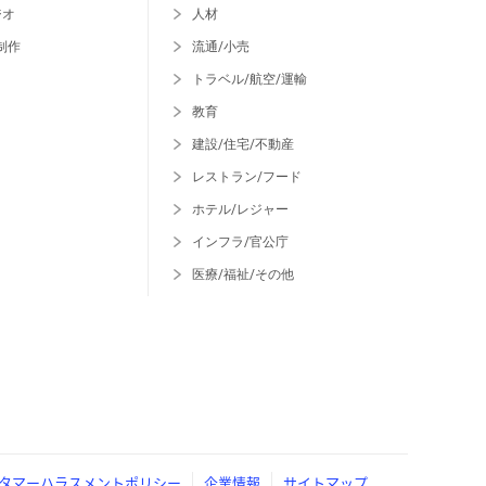
ジオ
人材
制作
流通/小売
トラベル/航空/運輸
教育
建設/住宅/不動産
レストラン/フード
ホテル/レジャー
インフラ/官公庁
医療/福祉/その他
タマーハラスメントポリシー
企業情報
サイトマップ