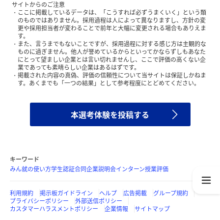
サイトからのご注意
ここに掲載しているデータは、「こうすれば必ずうまくいく」という類
のものではありません。採用過程は人によって異なりますし、方針の変
更や採用担当者が変わることで前年と大幅に変更される場合もありえま
す。
また、言うまでもないことですが、採用過程に対する感じ方は主観的な
ものに過ぎません。他人が誉めているからといってかならずしもあなた
にとって望ましい企業とは言い切れませんし、ここで評価の高くない企
業であっても素晴らしい企業はあるはずです。
掲載された内容の真偽、評価の信頼性について当サイトは保証しかねま
す。あくまでも「一つの結果」として参考程度にとどめてください。
本選考体験を投稿する
キーワード
みん就の使い方
学生認証
合同企業説明会
インターン
授業評価
利用規約
掲示板ガイドライン
ヘルプ
広告掲載
グループ規約
プライバシーポリシー
外部送信ポリシー
カスタマーハラスメントポリシー
企業情報
サイトマップ