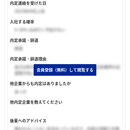
内定連絡を受けた日
2023年04月上旬
入社する確率
0~20% ほぼ行く予定がない
内定承諾・辞退
辞退
内定承諾・辞退理由
自己分析を再度行った結果、人材業界よりも広告業界の志
会員登録（無料）して閲覧する
望度が向上したから。
他企業からも内定はありましたか
あった
他内定企業を教えてください
-
後輩へのアドバイス
聞かれることは一定決まっているので、内容の深掘りを徹